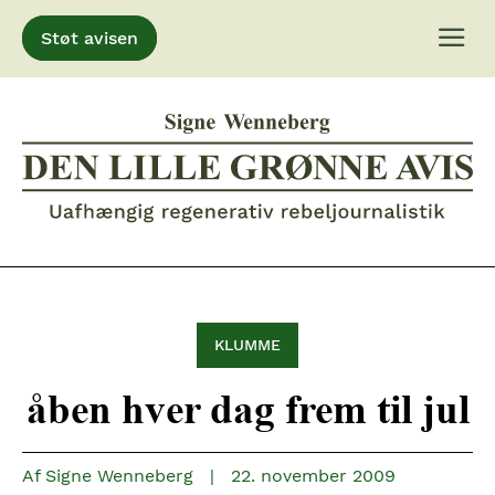
Støt avisen
Gå
til
indhold
KLUMME
åben hver dag frem til jul
Af
Signe Wenneberg
|
22. november 2009