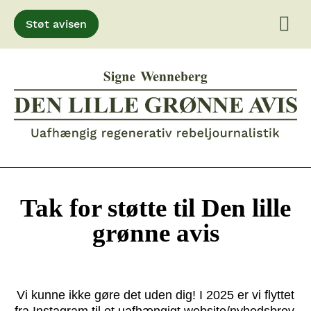
Støt avisen
Gå
til
indhold
Tak for støtte til Den lille
grønne avis
Vi kunne ikke gøre det uden dig! I 2025 er vi flyttet
fra Instagram til et uafhængigt website/nyhedsbrev.