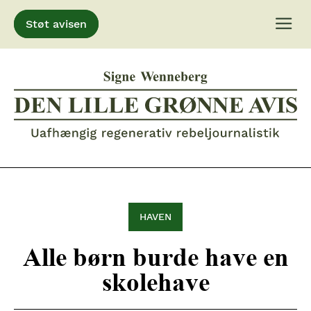
Støt avisen
Gå
til
indhold
HAVEN
Alle børn burde have en
skolehave