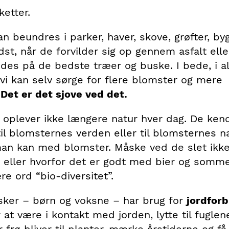
etter.
n beundres i parker, haver, skove, grøfter, b
st, når de forvilder sig op gennem asfalt eller
ndes på de bedste træer og buske. I bede, i al
 vi kan selv sørge for flere blomster og mere
.
Det er det sjove ved det.
oplever ikke længere natur hver dag. De ke
til blomsternes verden eller til blomsternes n
an kan med blomster. Måske ved de slet ikke
 eller hvorfor det er godt med bier og somme
e ord “bio-diversitet”.
ker – børn og voksne – har brug for
jordforb
 at være i kontakt med jorden, lytte til fuglen
r frø bliver til planter, mærke årstiderne og få