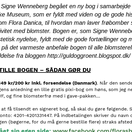
r Signe Wenneberg begået en ny bog i samarbejde
ske Museum, som er fyldt med viden og de gode hist
n om Flora Danica, til hvordan man laver frøbomber
eativitet med blomster. Bogen er, som Signe Wenneb
tetisk nydelse, fyldt med de gode fortællinger og 
l på det varmeste anbefale bogen til alle blomsterels
delse fra bloggen http://guldoggroent.blogspot.dk/
STILLE BOGEN – SÅDAN GØR DU
49 kr/200 kr inkl. forsendelse (Danmark)
. Når den sen
gens anledning en lille gratis pixi-bog om høns, som jeg n
WF, og fine blomsterfrø med i gave-pakken…
at få tilsendt en signeret bog, så skal du gøre følgende. 
onto: 4201-4201331447. På indbetalingen skriver du navn 
n (bøgerne, for du må gerne bestille flere) straks afsted
ået sin egen side:
www.facebook.com/floras