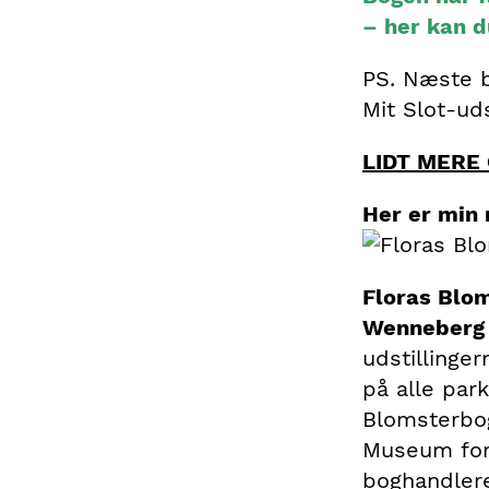
– her kan d
PS. Næste b
Mit Slot-uds
LIDT MERE
Her er min
Floras Blom
Wenneberg 
udstillinge
på alle par
Blomsterbog
Museum for
boghandlere