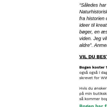
“Således ha
Naturhistori
fra historie
ideer til kr
bøger, en æs
viden. Jeg vi
aldre”. Anmel
VIL DU BE
Bogen koster 1
også også i da
skrevet for W
Hvis du ønsker 
på min butiksk
så kommer boge
Bogen har f