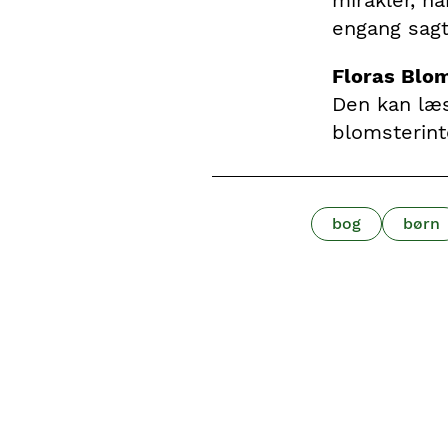
engang sagt
Floras Blo
Den kan læ
blomsterin
bog
børn