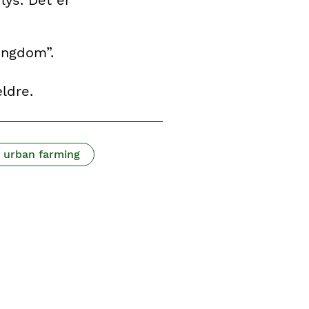
ungdom”.
ldre.
urban farming