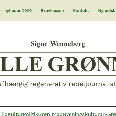
 – nyheder 2026
Brevkassen
Kontakt
Nyhedsb
iljø
Kultur
Politik
Grøn mad
Bygningskulturarv
Grø