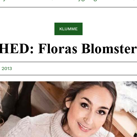
KLUMME
ED: Floras Blomste
 2013