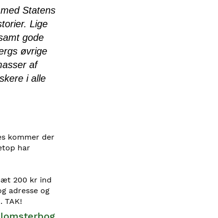
 med Statens
orier. Lige
 samt gode
ergs øvrige
masser af
kere i alle
des kommer der
etop har
Sæt 200 kr ind
og adresse og
. TAK!
blomsterbog