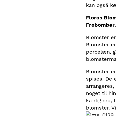
kan også kø
Floras Blom
Frøbomber
Blomster er
Blomster er
porcelæn, gu
blomstermal
Blomster er
spises. De 
arrangeres,
noget til hi
kærlighed, 
blomster. V