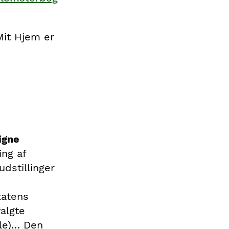
Mit Hjem er
igne
ing af
dstillinger
tatens
algte
lle)… Den