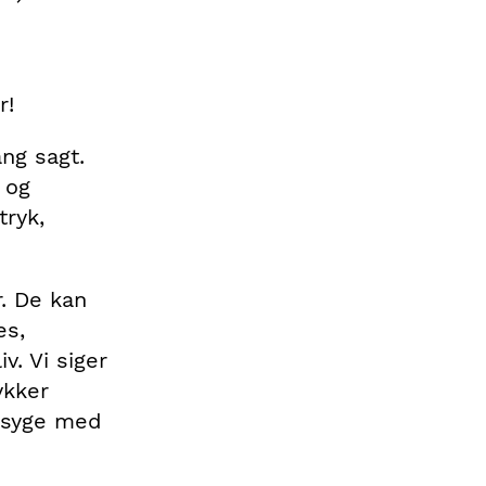
r!
ng sagt.
 og
tryk,
. De kan
es,
v. Vi siger
ykker
r syge med