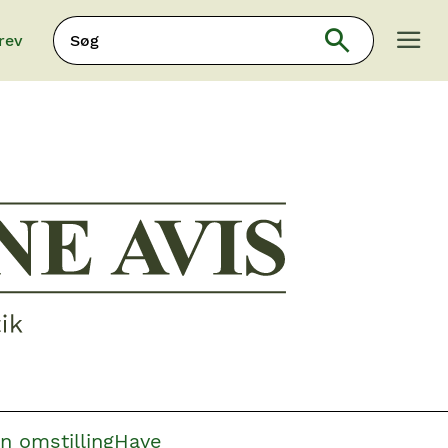
Søg
rev
Søg
n omstilling
Have