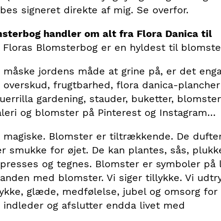
bes signeret direkte af mig. Se overfor.
sterbog handler om alt fra Flora Danica til
.
Floras Blomsterbog er en hyldest til blomste
 måske jordens måde at grine på, er det enga
 overskud, frugtbarhed, flora danica-plancher
errilla gardening, stauder, buketter, blomster
eri og blomster på Pinterest og Instagram…
 magiske. Blomster er tiltrækkende. De dufter
er smukke for øjet. De kan plantes, sås, plukk
 presses og tegnes. Blomster er symboler på li
nanden med blomster. Vi siger tillykke. Vi udtr
lykke, glæde, medfølelse, jubel og omsorg fo
i indleder og afslutter endda livet med