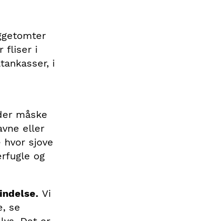
yggetomter
 fliser i
tankasser, i
nder måske
avne eller
 hvor sjove
rfugle og
indelse.
Vi
e, se
 lys. Det er