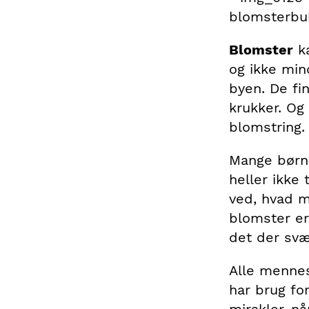
blomsterbuk
Blomster
ka
og ikke mind
byen. De fi
krukker. Og
blomstring
Mange børn 
heller ikke 
ved, hvad m
blomster er
det der svær
Alle mennes
har brug for
mirakler, nå