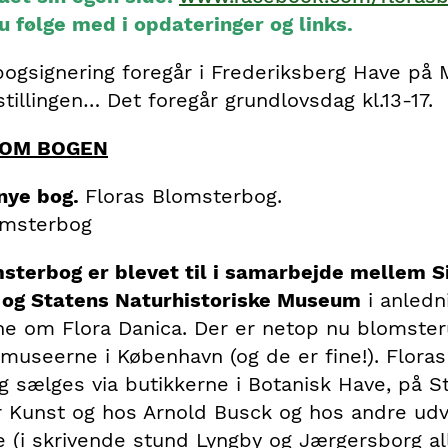
u følge med i opdateringer og links.
ogsignering foregår i Frederiksberg Have på 
tillingen… Det foregår grundlovsdag kl.13-17.
 OM BOGEN
 nye bog.
Floras Blomsterbog.
sterbog er blevet til i samarbejde mellem S
og Statens Naturhistoriske Museum
i anledn
rne om Flora Danica. Der er netop nu blomsteru
kmuseerne i København (og de er fine!). Floras
 sælges via butikkerne i Botanisk Have, på S
 Kunst og hos Arnold Busck og hos andre udv
 (i skrivende stund Lyngby og Jærgersborg a