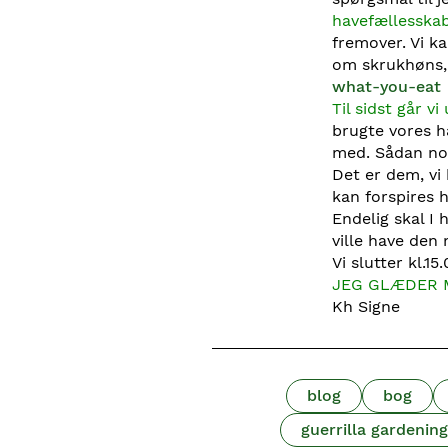
havefællesska
fremover. Vi k
om skrukhøns, 
what-you-eat
Til sidst går vi
brugte vores hæ
med. Sådan nog
Det er dem, vi 
kan forspires h
Endelig skal I 
ville have den
Vi slutter kl.15
JEG GLÆDER M
Kh Signe
blog
bog
guerrilla gardening