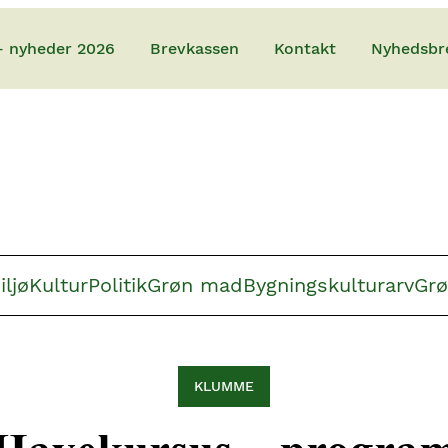
– nyheder 2026
Brevkassen
Kontakt
Nyhedsbr
iljø
Kultur
Politik
Grøn mad
Bygningskulturarv
Grø
KLUMME