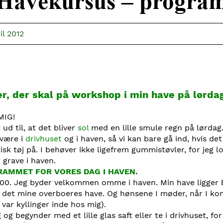
Havekursus – progra
ril 2012
er, der skal på workshop i min have på lørda
MIG!
 ud til, at det bliver
sol
med en lille smule regn på lørdag.
 være i
drivhuset
og i haven, så vi kan bare gå ind, hvis det
sk tøj på. I behøver ikke ligefrem gummistøvler, for jeg lov
t grave i haven.
RAMMET FOR VORES DAG I HAVEN.
.00. Jeg byder velkommen omme i haven. Min have ligger 
 det mine overboeres have. Og hønsene I møder, når I k
var kyllinger inde hos mig).
 og begynder med et lille glas saft eller te i drivhuset, for