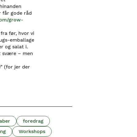
 hinanden
r får gode råd
com/grow-
fra før, hvor vi
brugs-emballage
 og salat i.
idt svære – men
 (for jer der
aber
foredrag
ing
Workshops