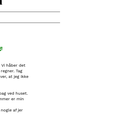
m
g!
 Vi håber det
 regner. Tag
er, at jeg ikke
bag ved huset.
ommer er min
 nogle af jer