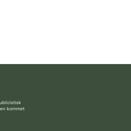
blicistisk
iden kommet