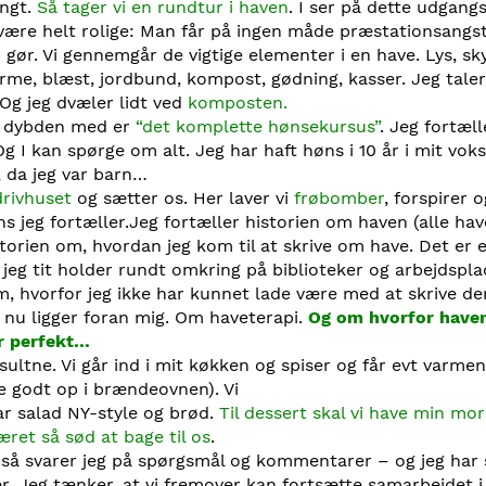
angt.
Så tager vi en rundtur i haven
. I ser på dette udgang
 være helt rolige: Man får på ingen måde præstationsangst
gør. Vi gennemgår de vigtige elementer i en have. Lys, s
arme, blæst, jordbund, kompost, gødning, kasser. Jeg tale
 Og jeg dvæler lidt ved
komposten.
i dybden med er
“det komplette hønsekursus”
. Jeg fortæll
 I kan spørge om alt. Jeg har haft høns i 10 år i mit voks
 da jeg var barn…
 drivhuset
og sætter os. Her laver vi
frøbomber
, forspirer 
 jeg fortæller.Jeg fortæller historien om haven (alle hav
storien om, hvordan jeg kom til at skrive om have. Det er e
 jeg tit holder rundt omkring på biblioteker og arbejdspla
om, hvorfor jeg ikke har kunnet lade være med at skrive de
 nu ligger foran mig. Om haveterapi.
Og om hvorfor haven
er perfekt…
 sultne. Vi går ind i mit køkken og spiser og får evt varmen
 godt op i brændeovnen). Vi
ar salad NY-style og brød.
Til dessert skal vi have min mor
ret så sød at bage til os
.
, så svarer jeg på spørgsmål og kommentarer – og jeg har 
er. Jeg tænker, at vi fremover kan fortsætte samarbejdet i