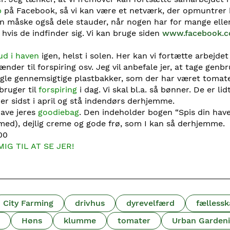
b
på Facebook, så vi kan være et netværk, der opmuntrer
an måske også dele stauder, når nogen har for mange elle
hvis de indfinder sig. Vi kan bruge siden
www.facebook.
 ud i haven
igen, helst i solen. Her kan vi fortætte arbejdet 
nder til forspiring osv. Jeg vil anbefale jer, at tage gen
le gennemsigtige plastbakker, som der har været tomater
bruger til
forspiring
i dag. Vi skal bl.a. så bønner. De er l
er sidst i april og stå indendørs derhjemme.
have jeres
goodiebag
. Den indeholder bogen “Spis din have”
 med), dejlig creme og gode frø, som I kan så derhjemme.
.00
IG TIL AT SE JER!
City Farming
drivhus
dyrevelfærd
fællessk
Høns
klumme
tomater
Urban Garden