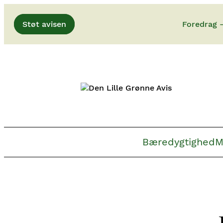
Gå
Støt avisen
Foredrag 
til
indhold
Bæredygtighed
M