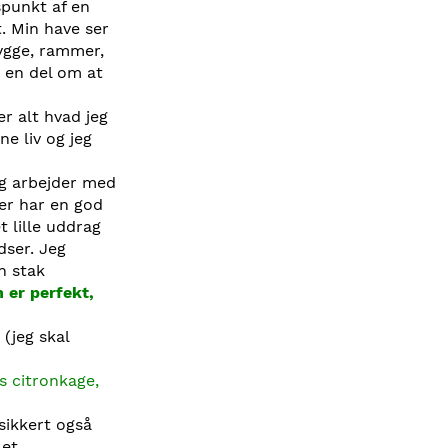
spunkt af en
. Min have ser
kygge, rammer,
r en del om at
er alt hvad jeg
ne liv og jeg
og arbejder med
er har en god
t lille uddrag
dser. Jeg
n stak
 er perfekt,
 (jeg skal
s citronkage,
sikkert også
 et