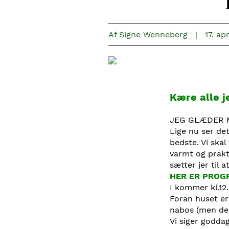
Af
Signe Wenneberg
|
17. ap
Kære alle j
JEG GLÆDER 
Lige nu ser det
bedste. Vi skal
varmt og prakti
sætter jer til a
HER ER PROG
I kommer kl.12
Foran huset er
nabos (men de 
Vi siger goddag