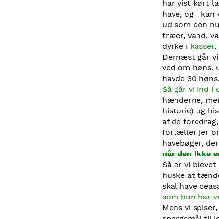
har vist kørt l
have, og I kan
ud som den nu 
træer, vand, v
dyrke i
kasser
.
Dernæst går v
ved om høns. Og
havde 30 høns,
Så går vi ind i
hænderne, mens
historie) og hi
af de foredrag,
fortæller jer 
havebøger, der
når den ikke 
Så er vi blevet
huske at tænde
skal have ceas
som hun har væ
Mens vi spiser
spørgsmål til j