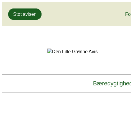
Gå
Støt avisen
Fo
til
indhold
Bæredygtighe