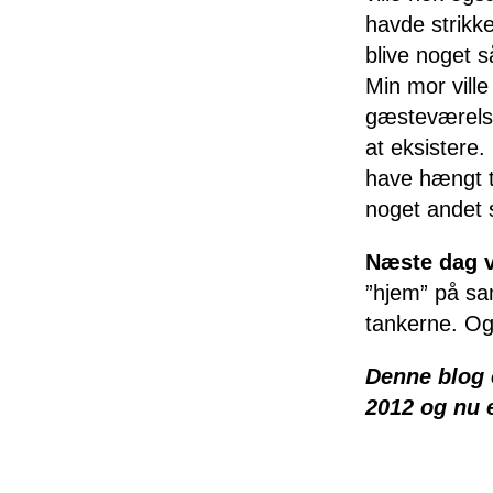
havde strikke
blive noget s
Min mor ville
gæsteværelse
at eksistere.
have hængt ti
noget andet 
Næste dag v
”hjem” på sa
tankerne. Og
Denne blog 
2012 og nu 