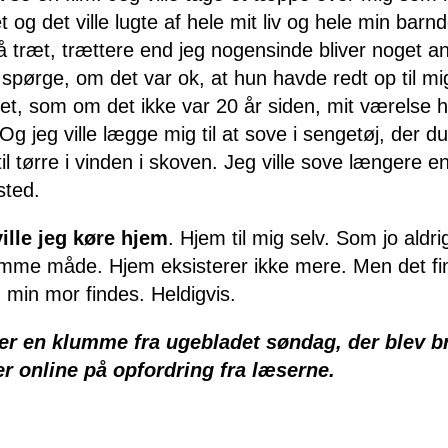
t og det ville lugte af hele mit liv og hele min barn
å træt, trættere end jeg nogensinde bliver noget a
 spørge, om det var ok, at hun havde redt op til mig
t, som om det ikke var 20 år siden, mit værelse 
 Og jeg ville lægge mig til at sove i sengetøj, der du
l tørre i vinden i skoven. Jeg ville sove længere e
sted.
ille jeg køre hjem
. Hjem til mig selv. Som jo aldrig
mme måde. Hjem eksisterer ikke mere. Men det fin
 min mor findes. Heldigvis.
er en klumme fra ugebladet søndag, der blev bra
er online på opfordring fra læserne.