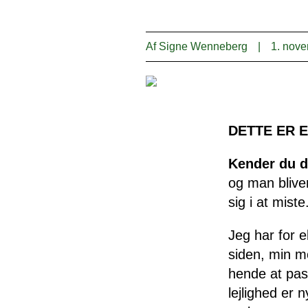
Af
Signe Wenneberg
|
1. nov
DETTE ER 
Kender du d
og man blive
sig i at mist
Jeg har for e
siden, min mo
hende at pas
lejlighed er 