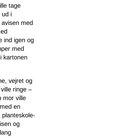
lle tage
 ud i
ge avisen med
med
e ind igen og
opper med
i kartonen
e, vejret og
ille ringe –
 mor ville
e med en
, planteskole-
visen og
 lang