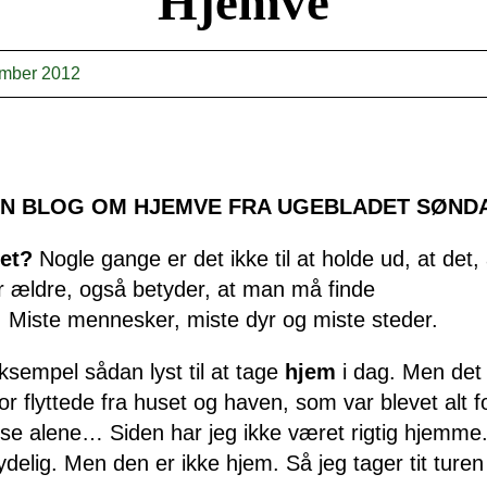
Hjemve
ember 2012
EN BLOG OM HJEMVE FRA UGEBLADET SØND
et?
Nogle gange er det ikke til at holde ud, at det, 
r ældre, også betyder, at man må finde
e. Miste mennesker, miste dyr og miste steder.
ksempel sådan lyst til at tage
hjem
i dag. Men det 
r flyttede fra huset og haven, som var blevet alt fo
se alene… Siden har jeg ikke været rigtig hjemm
nydelig. Men den er ikke hjem. Så jeg tager tit turen