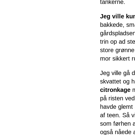
tankerne.
Jeg ville ku
bakkede, sma
gårdspladsen 
trin op ad st
store grønne 
mor sikkert 
Jeg ville gå d
skvattet og h
citronkage
m
på risten ve
havde glemt a
af teen. Så v
som førhen a
også nåede a