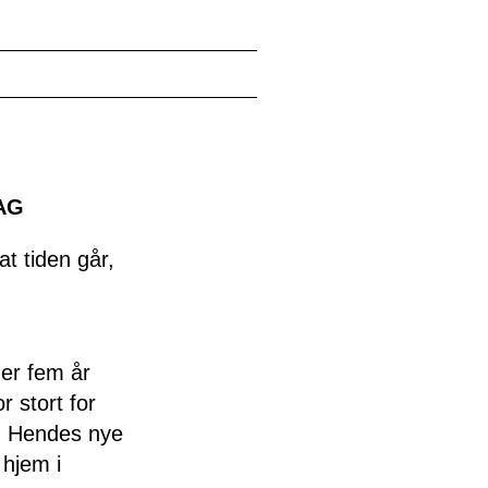
AG
at tiden går,
er fem år
r stort for
e. Hendes nye
 hjem i