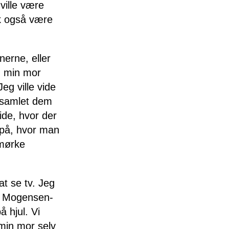
ville være
ok også være
nerne, eller
m min mor
Jeg ville vide
ndsamlet dem
ide, hvor der
 på, hvor man
rmørke
at se tv. Jeg
ge Mogensen-
 hjul. Vi
 min mor selv