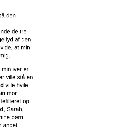
 på den
ende de tre
ge lyd af den
 vide, at min
mig.
i min iver er
r ville stå en
ød
ville hvile
min mor
efilteret op
nd
, Sarah,
mine børn
r andet