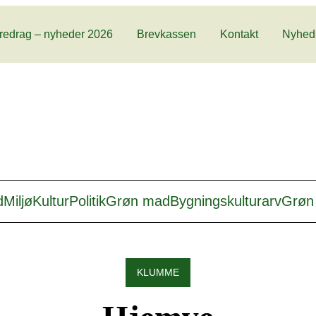
redrag – nyheder 2026
Brevkassen
Kontakt
Nyhed
d
Miljø
Kultur
Politik
Grøn mad
Bygningskulturarv
Grøn 
KLUMME