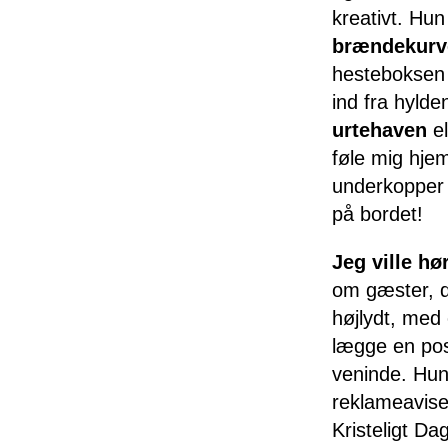
kreativt. Hun
brændekurv
hesteboksen t
ind fra hyld
urtehaven
el
føle mig hje
underkopper 
på bordet!
Jeg ville h
om gæster, de
højlydt, med 
lægge en pos
veninde. Hun 
reklameavise
Kristeligt Da