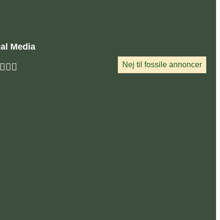
al Media
Nej til fossile annoncer