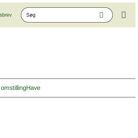
Søg
sbrev
Søg
omstilling
Have