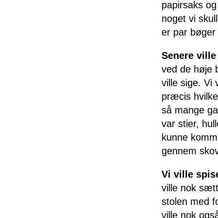
papirsaks og 
noget vi skul
er par bøger 
Senere ville
ved de høje 
ville sige. V
præcis hvilke
så mange gan
var stier, h
kunne komme 
gennem skove
Vi ville spi
ville nok sæ
stolen med fo
ville nok ogs