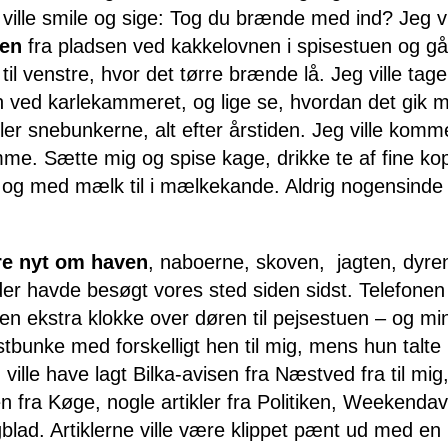
 ville smile og sige: Tog du brænde med ind? Jeg vi
en
fra pladsen ved kakkelovnen i spisestuen og gå
il venstre, hvor det tørre brænde lå. Jeg ville ta
en ved karlekammeret, og lige se, hvordan det gik 
ler snebunkerne, alt efter årstiden. Jeg ville komm
mme. Sætte mig og spise kage, drikke te af fine k
og med mælk til i mælkekande. Aldrig nogensinde 
øre nyt om haven
, naboerne, skoven, jagten, dyren
r havde besøgt vores sted siden sidst. Telefonen v
en ekstra klokke over døren til pejsestuen – og min
tbunke med forskelligt hen til mig, mens hun talt
ville have lagt Bilka-avisen fra Næstved fra til mig
n fra Køge, nogle artikler fra Politiken, Weekenda
gblad. Artiklerne ville være klippet pænt ud med en