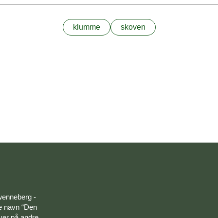
klumme
skoven
wenneberg -
ye navn “Den
over på andre