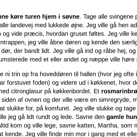
nne køre turen hjem i søvne
. Tage alle svingene
lle landevej med lukkede øjne. Jeg ville gå hen ad
og vide præcis, hvordan gruset føltes. Jeg ville k
entrappen, jeg ville åbne døren og kende den særli
dør, der bandt lidt. Jeg ville gå ind og råbe hej, og
rumsterede med et eller andet og næppe ville høre 
e ni trin op fra hoveddøren til hallen (hvor jeg ofte 
ar forstuvet foden) og videre ud i
køkkenet, hvor de
ed citronglasur på køkkenbordet. Et
rosmarinbr
d siden af ovnen og der ville være en simregryde, 
t slukke for, på komfuret. Jeg ville slukke og tage t
ille jeg gå lidt rundt og lede. Savne den
gamle hu
ltid kom og ville lege, savne katten, Martha, som 
t kende. Jeg ville finde min mor i gang med et elle