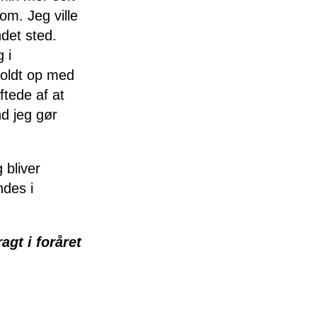
dom. Jeg ville
ndet sted.
 i
holdt op med
ftede af at
nd jeg gør
 bliver
des i
gt i foråret