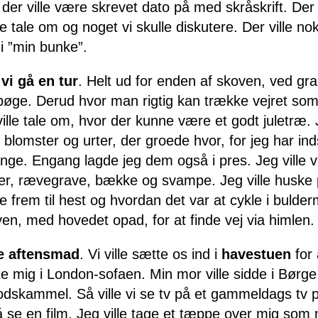
der ville være skrevet dato på med skråskrift. Der 
le tale om og noget vi skulle diskutere. Der ville n
i ”min bunke”.
 vi gå en tur
. Helt ud for enden af skoven, ved gra
bøge. Derud hvor man rigtig kan trække vejret so
i ville tale om, hvor der kunne være et godt juletræ. 
 blomster og urter, der groede hvor, for jeg har i
ge. Engang lagde jeg dem også i pres. Jeg ville v
uller, rævegrave, bække og svampe. Jeg ville huske
frem til hest og hvordan det var at cykle i bulde
n, med hovedet opad, for at finde vej via himlen.
se aftensmad
. Vi ville sætte os ind i
havestuen
for 
tte mig i London-sofaen. Min mor ville sidde i Bør
dskammel. Så ville vi se tv på et gammeldags tv på
å se en film. Jeg ville tage et tæppe over mig som