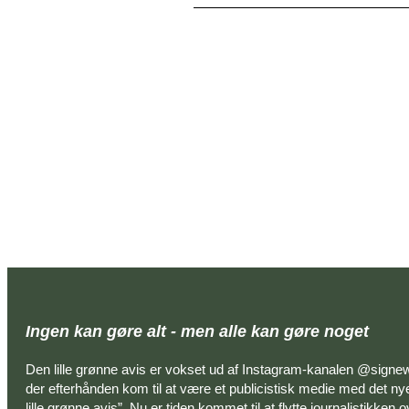
Ingen kan gøre alt - men alle kan gøre noget
Den lille grønne avis er vokset ud af Instagram-kanalen @signe
der efterhånden kom til at være et publicistisk medie med det n
lille grønne avis”. Nu er tiden kommet til at flytte journalistikken 