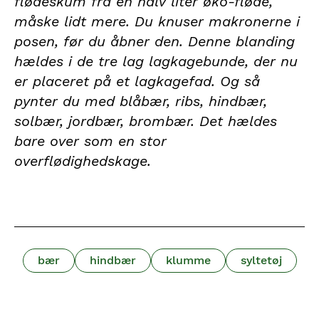
flødeskum fra en halv liter øko-fløde,
måske lidt mere. Du knuser makronerne i
posen, før du åbner den. Denne blanding
hældes i de tre lag lagkagebunde, der nu
er placeret på et lagkagefad. Og så
pynter du med blåbær, ribs, hindbær,
solbær, jordbær, brombær. Det hældes
bare over som en stor
overflødighedskage.
bær
hindbær
klumme
syltetøj