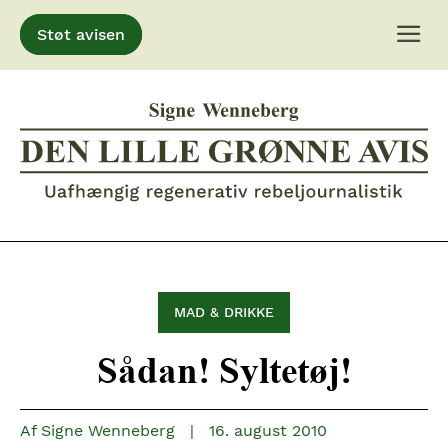
Støt avisen
Gå
til
indhold
MAD & DRIKKE
Sådan! Syltetøj!
Af
Signe Wenneberg
|
16. august 2010