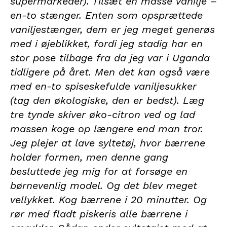
supermarkeder). Tilsæt en masse vanilje –
en-to stænger. Enten som opsprættede
vaniljestænger, dem er jeg meget generøs
med i øjeblikket, fordi jeg stadig har en
stor pose tilbage fra da jeg var i Uganda
tidligere på året. Men det kan også være
med en-to spiseskefulde vaniljesukker
(tag den økologiske, den er bedst). Læg
tre tynde skiver øko-citron ved og lad
massen koge op længere end man tror.
Jeg plejer at lave syltetøj, hvor bærrene
holder formen, men denne gang
besluttede jeg mig for at forsøge en
børnevenlig model. Og det blev meget
vellykket. Kog bærrene i 20 minutter. Og
rør med fladt piskeris alle bærrene i