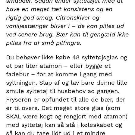
smadder. Sådan ender syltetøjet med at
have en meget tæt konsistens og en
rigtig god smag. Citronskiver og
vaniljestænger bliver i – de kan pilles ud
ved senere brug. Bær kan til gengæld ikke
pilles fra af små pilfingre.
Du behøver ikke købe 48 syltetøjsglas og
et par liter atamon – eller bygge et
fadebur – for at komme i gang med
syltningen. Slap af og lav bare denne lille
smule syltetøj til husbehov ad gangen.
Fryseren er opfundet til alle de bær, der
er til overs. Det meget store glas (som
SKAL være kogt og rengjort med atamon)
med syltetøj kan så stå i køleskabet og
så kan du tage lidt ud i et mindre