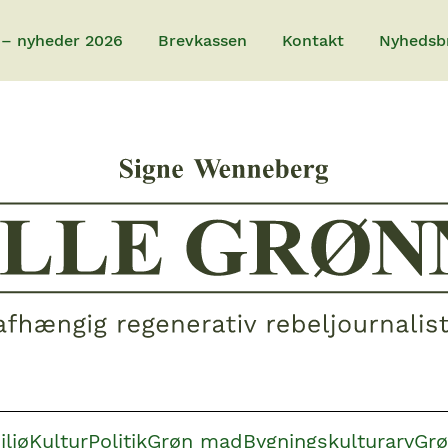
 – nyheder 2026
Brevkassen
Kontakt
Nyhedsb
iljø
Kultur
Politik
Grøn mad
Bygningskulturarv
Grø