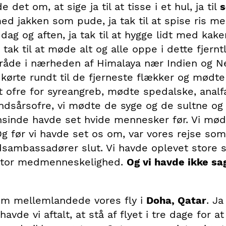
 det om, at sige ja til at tisse i et hul, ja til
s
d jakken som pude, ja tak til at spise ris me
ag og aften, ja tak til at hygge lidt med kake
a tak til at møde alt og alle oppe i dette fjernt
råde i nærheden af Himalaya nær Indien og Ne
i kørte rundt til de fjerneste flækker og mødte
 ofre for syreangreb, mødte spedalske, analf
ndsårsofre, vi mødte de syge og de sultne og
nsinde havde set hvide mennesker før. Vi mød
Og før vi havde set os om, var vores rejse som
sambassadører slut. Vi havde oplevet store s
 stor medmenneskelighed.
Og vi havde ikke sag
em mellemlandede vores fly i
Doha, Qatar
. Ja
vde vi aftalt, at stå af flyet i tre dage for at