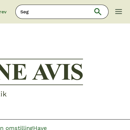
Søg
rev
Søg
n omstilling
Have