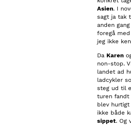
konkret tag
Asien
. I no
sagt ja tak 
anden gang i
foregå med 
jeg ikke ken
Da
Karen
og
non-stop. V
landet ad h
ladcykler s
steg ud til
turen fandt 
blev hurtig
ikke både 
sippet
. Og v