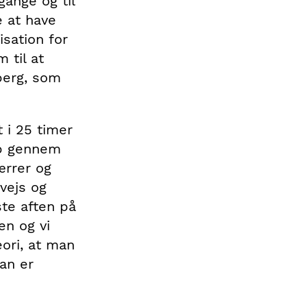
gange og til
e at have
isation for
 til at
berg, som
 i 25 timer
op gennem
ærrer og
vejs og
ste aften på
en og vi
eori, at man
an er