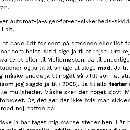
ren.
ver automat-ja-siger-for-en-sikkerheds-skyld,
l alt.
il at bade lidt for sent på sæsonen eller lidt for
når som helst. Altid sige ja til at rejse. Om rej
arteret eller til Mellemøsten. Ja til underlige
ationer og ja til at smage al slags
mad
. Ja ti
g måske endda ja til noget så vildt som at still
(som jeg sagde ja til i 2008). Ja til alle
fester
o
alle muligheder. Måske sker der noget sjovt. 
forudset. Og det gør der ikke hvis man sidder
med nej-hatten på.
iske ja har taget mig mange steder hen. I år h