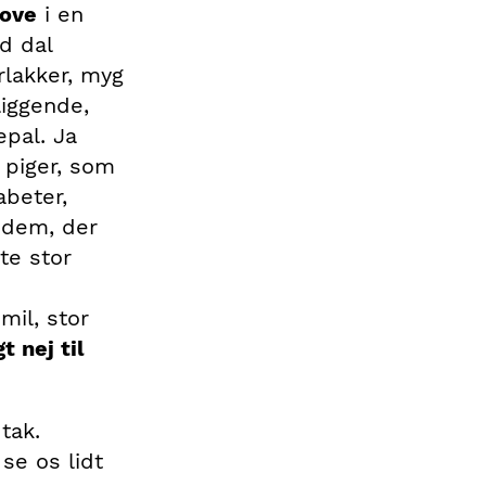
ove
i en
d dal
rlakker, myg
liggende,
pal. Ja
 piger, som
abeter,
 dem, der
te stor
mil, stor
t nej til
 tak.
 se os lidt