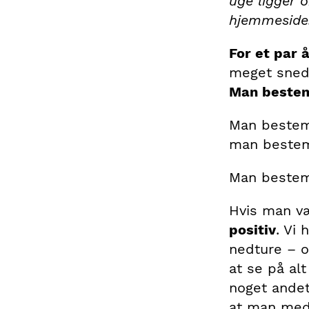
uge ligger 
hjemmeside.
For et par 
meget snedi
Man bestemm
Man bestemm
man bestemm
Man bestem
Hvis man væ
positiv
. Vi
nedture – o
at se på al
noget andet
at man med