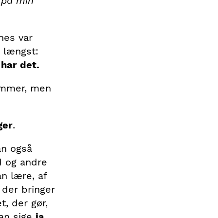
r på min
nes var
 længst:
har det.
rammer, men
ger
.
an også
d og andre
n lære, af
der bringer
, der gør,
an sige
ja