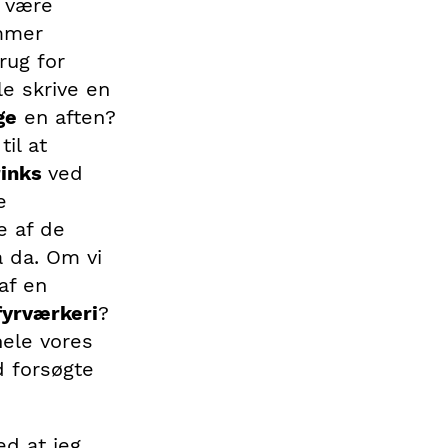
t være
ommer
rug for
le skrive en
ge
en aften?
il at
inks
ved
e
 af de
 da. Om vi
af en
fyrværkeri
?
hele vores
d forsøgte
ed at jeg