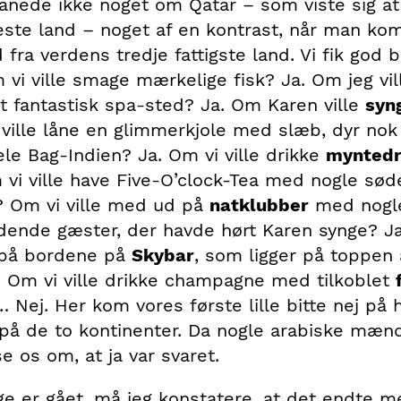
 anede ikke noget om Qatar – som viste sig a
este land – noget af en kontrast, når man k
 fra verdens tredje fattigste land. Vi fik god b
 vi ville smage mærkelige fisk? Ja. Om jeg vil
et fantastisk spa-sted? Ja. Om Karen ville
syn
ville låne en glimmerkjole med slæb, dyr nok t
le Bag-Indien? Ja. Om vi ville drikke
myntedr
vi ville have Five-O’clock-Tea med nogle sød
 Om vi ville med ud på
natklubber
med nogle
ende gæster, der havde hørt Karen synge? Ja
 på bordene på
Skybar
, som ligger på toppen 
 Om vi ville drikke champagne med tilkoblet
… Nej. Her kom vores første lille bitte nej på 
 på de to kontinenter. Da nogle arabiske mæn
e os om, at ja var svaret.
ige er gået, må jeg konstatere, at det endte m