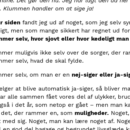
online. Det gør den nu. Jeg har lagt den ud he
 Klummen handler om at sige ja!
år siden
fandt jeg ud af noget, som jeg selv sy
gt, men som mange sikkert har regnet ud for
er selv, hvor sjovt eller hvor kedeligt man 
er muligvis ikke selv over de sorger, der 
er selv, hvad de skal fylde.
mer selv, om man er en
nej-siger eller ja-si
lger at blive automatisk ja-siger, så bliver m
 har alle sammen fået vores del af ulykker, bru
gså i det år, som netop er gået – men man ka
t det, der rammer en, som
muligheder.
Noget, 
 med sig. Noget, man kan lære noget af. Noget
 en god del bagage og begrundet livsglæde k