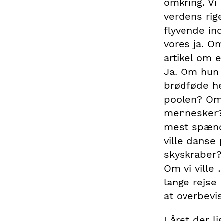
omkring. Vi
verdens rig
flyvende ind
vores ja. Om
artikel om 
Ja. Om hun 
brødføde he
poolen? Om 
mennesker?
mest spænd
ville danse
skyskraber?
Om vi ville 
lange rejse
at overbevis
I året der l