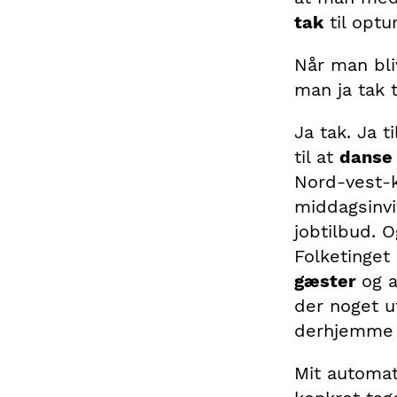
tak
til optu
Når man bli
man ja tak ti
Ja tak. Ja t
til at
danse
Nord-vest-kv
middagsinvit
jobtilbud. O
Folketinget 
gæster
og 
der noget u
derhjemme 
Mit automat