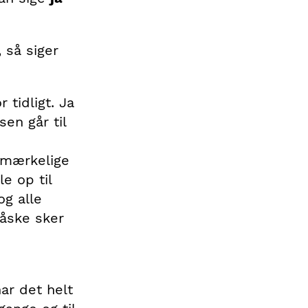
 så siger
 tidligt. Ja
sen går til
l mærkelige
e op til
g alle
Måske sker
ar det helt