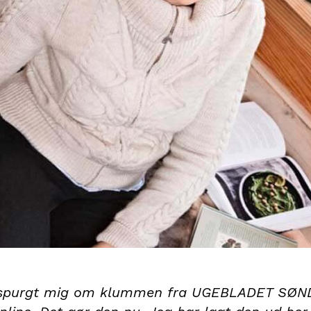
spurgt mig om klummen fra UGEBLADET SØND