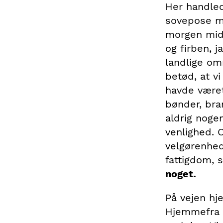
Her handlede
sovepose me
morgen midd
og firben, j
landlige om
betød, at v
havde været
bønder, bra
aldrig noge
venlighed. 
velgørenhed
fattigdom,
noget.
På vejen hj
Hjemmefra ha