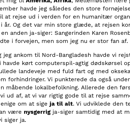
et mig til
Amerika, Afrika
, Mellemøsten flere 
vember havde jeg således den store fornøjels
til at rejse ud i verden for en humanitær organ
 år. Og det var min store glæde, at rejsen kom
en anden ja-siger: Sangerinden Karen Rosen
dte i forvejen, men som jeg nu er stor fan af.
 jeg ankom til Nord-Bangladesh havde vi rejst
i havde kørt computerspil-agtig dødskørsel 
ullede landeveje med fuld fart og med oksek
om forhindringer. Vi punkterede da også under
 en måbende lokalbefolkning. Allerede den før
vi ud af, at vi var rigtig gode til at rejse samm
t enige om at sige
ja til alt
. Vi udviklede den t
kan være
nysgerrig
ja-siger samtidig med at m
i siger ja.