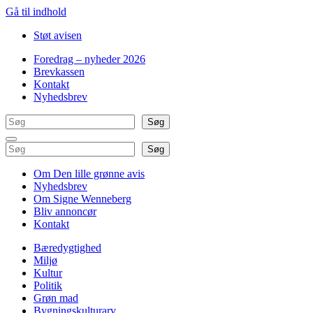
Gå til indhold
Støt avisen
Foredrag – nyheder 2026
Brevkassen
Kontakt
Nyhedsbrev
Søg
Søg
Søg
Søg
Om Den lille grønne avis
Nyhedsbrev
Om Signe Wenneberg
Bliv annoncør
Kontakt
Bæredygtighed
Miljø
Kultur
Politik
Grøn mad
Bygningskulturarv