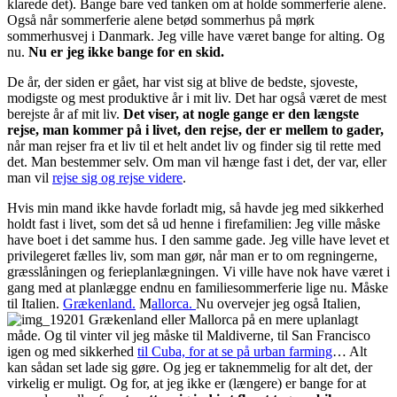
klarede det). Bange bare ved tanken om at holde sommerferie alene.
Også når sommerferie alene betød sommerhus på mørk
sommerhusvej i Danmark. Jeg ville have været bange for alting. Og
nu.
Nu er jeg ikke bange for en skid.
De år, der siden er gået, har vist sig at blive de bedste, sjoveste,
modigste og mest produktive år i mit liv. Det har også været de mest
berejste år af mit liv.
Det viser, at nogle gange er den længste
rejse, man kommer på i livet, den rejse, der er mellem to gader,
når man rejser fra et liv til et helt andet liv og finder sig til rette med
det. Man bestemmer selv. Om man vil hænge fast i det, der var, eller
man vil
rejse sig og rejse videre
.
Hvis min mand ikke havde forladt mig, så havde jeg med sikkerhed
holdt fast i livet, som det så ud henne i firefamilien: Jeg ville måske
have boet i det samme hus. I den samme gade. Jeg ville have levet et
privilegeret fælles liv, som man gør, når man er to om regningerne,
græsslåningen og ferieplanlægningen. Vi ville have nok have været i
gang med at planlægge endnu en familiesommerferie lige nu. Måske
til Italien.
Grækenland.
M
allorca.
Nu overvejer jeg også Italien,
Grækenland eller Mallorca på en mere uplanlagt
måde. Og til vinter vil jeg måske til Maldiverne, til San Francisco
igen og med sikkerhed
til Cuba, for at se på urban farming
… Alt
kan sådan set lade sig gøre. Og jeg er taknemmelig for alt det, der
virkelig er muligt. Og for, at jeg ikke er (længere) er bange for at