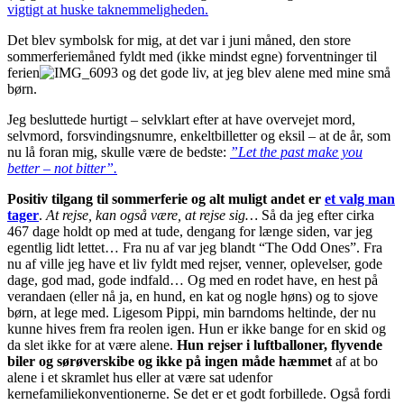
vigtigt at huske taknemmeligheden.
Det blev symbolsk for mig, at det var i juni måned, den store
sommerferiemåned fyldt med (ikke mindst egne) forventninger til
ferien
og det gode liv, at jeg blev alene med mine små
børn.
Jeg besluttede hurtigt – selvklart efter at have overvejet mord,
selvmord, forsvindingsnumre, enkeltbilletter og eksil – at de år, som
nu lå foran mig, skulle være de bedste:
”Let the past make you
better – not bitter”.
Positiv tilgang til sommerferie og alt muligt andet er
et valg man
tager
.
At rejse, kan også være, at rejse sig…
Så da jeg efter cirka
467 dage holdt op med at tude, dengang for længe siden, var jeg
egentlig lidt lettet… Fra nu af var jeg blandt “The Odd Ones”. Fra
nu af ville jeg have et liv fyldt med rejser, venner, oplevelser, gode
dage, god mad, gode indfald… Og med en rodet have, en hest på
verandaen (eller nå ja, en hund, en kat og nogle høns) og to sjove
børn, at lege med. Ligesom Pippi, min barndoms heltinde, der nu
kunne hives frem fra reolen igen. Hun er ikke bange for en skid og
da slet ikke for at være alene.
Hun rejser i luftballoner, flyvende
biler og sørøverskibe og ikke på ingen måde hæmmet
af at bo
alene i et skramlet hus eller at være sat udenfor
kernefamiliekonventionerne. Se det er et godt forbillede. Også fordi