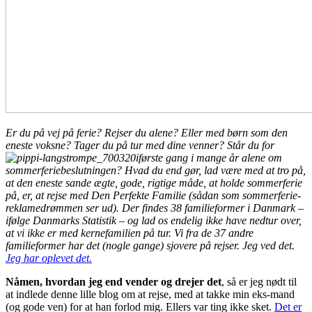
Er du på vej på ferie? Rejser du alene? Eller med børn som den
eneste voksne? Tager du på tur med dine venner? Står du for
første gang i mange år alene om
sommerferiebeslutningen? Hvad du end gør, lad være med at tro på,
at den eneste sande ægte, gode, rigtige måde, at holde sommerferie
på, er, at rejse med Den Perfekte Familie (sådan som sommerferie-
reklamedrømmen ser ud). Der findes 38 familieformer i Danmark –
ifølge Danmarks Statistik – og lad os endelig ikke have nedtur over,
at vi ikke er med kernefamilien på tur. Vi fra de 37 andre
familieformer har det (nogle gange) sjovere på rejser. Jeg ved det.
Jeg har oplevet det.
Nåmen, hvordan jeg end vender og drejer det
, så er jeg nødt til
at indlede denne lille blog om at rejse, med at takke min eks-mand
(og gode ven) for at han forlod mig. Ellers var ting ikke sket.
Det er