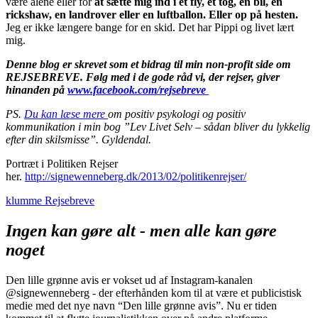
være alene eller for
at sætte mig ind i et fly, et tog, en bil, en
rickshaw, en landrover eller en luftballon. Eller op på hesten.
Jeg er ikke længere bange for en skid. Det har Pippi og livet lært
mig.
Denne blog er skrevet som et bidrag til min non-profit side om
REJSEBREVE. Følg med i de gode råd vi, der rejser, giver
hinanden på
www.facebook.com/rejsebreve
PS.
Du kan læse mere
om positiv psykologi og positiv
kommunikation i min bog ”Lev Livet Selv – sådan bliver du lykkelig
efter din skilsmisse”. Gyldendal.
Portræt i Politiken Rejser
her.
http://signewenneberg.dk/2013/02/politikenrejser/
klumme
Rejsebreve
Ingen kan gøre alt - men alle kan gøre
noget
Den lille grønne avis er vokset ud af Instagram-kanalen
@signewenneberg - der efterhånden kom til at være et publicistisk
medie med det nye navn “Den lille grønne avis”. Nu er tiden