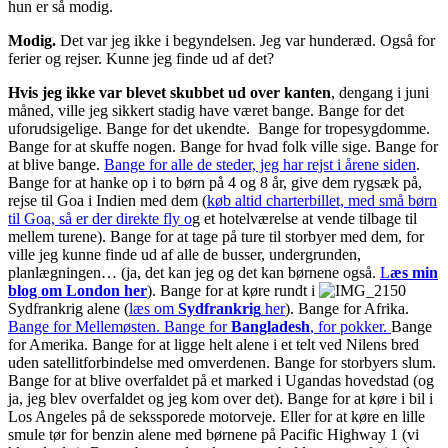
hun er så modig.
Modig.
Det var jeg ikke i begyndelsen. Jeg var hunderæd. Også for
ferier og rejser. Kunne jeg finde ud af det?
Hvis jeg ikke var blevet skubbet ud over kanten
, dengang i juni
måned, ville jeg
sikkert stadig have været bange. Bange for det
uforudsigelige. Bange for det ukendte. Bange for tropesygdomme.
Bange for at skuffe nogen. Bange for hvad folk ville sige. Bange for
at blive bange.
Bange for alle de steder, jeg har rejst i årene siden
.
Bange for at hanke op i to børn på 4 og 8 år, give dem rygsæk på,
rejse til Goa i Indien med dem (
køb altid charterbillet, med små børn
til Goa, så er der direkte fly o
g et hotelværelse at vende tilbage til
mellem turene). Bange for at tage på ture til storbyer med dem, for
ville jeg kunne finde ud af alle de busser, undergrunden,
planlægningen… (ja, det kan jeg og det kan børnene også.
L
æs min
blog om London her
). Bange for at køre rundt i
Sydfrankrig alene (
læs om
Sydfrankrig
her
). Bange for Afrika.
Bange for Mellemøsten. Bange for
Bangladesh
, for pokker.
Bange
for Amerika. Bange for at ligge helt alene i et telt ved Nilens bred
uden satellitforbindelse med omverdenen. Bange for storbyers slum.
Bange for at blive overfaldet på et marked i Ugandas hovedstad (og
ja, jeg blev overfaldet og jeg kom over det). Bange for at køre i bil i
Los Angeles på de sekssporede motorveje. Eller for at køre en lille
smule tør for benzin alene med børnene på Pacific Highway 1 (vi