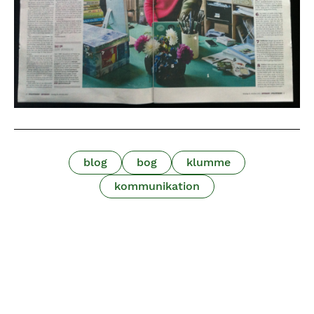
blog
bog
klumme
kommunikation