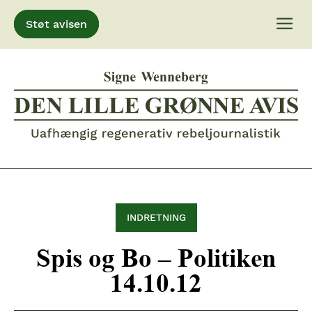
Støt avisen
Gå
til
indhold
INDRETNING
Spis og Bo – Politiken
14.10.12