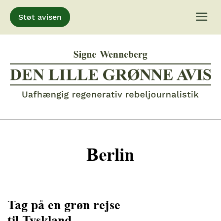
Støt avisen
Gå
til
indhold
Berlin
Tag på en grøn rejse
til Tyskland