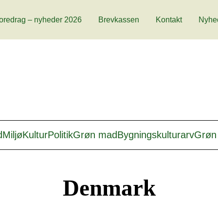
oredrag – nyheder 2026
Brevkassen
Kontakt
Nyhe
d
Miljø
Kultur
Politik
Grøn mad
Bygningskulturarv
Grøn 
Denmark