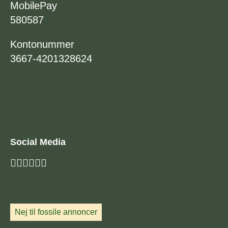
MobilePay
580587
Kontonummer
3667-4201328624
Social Media
Nej til fossile annoncer