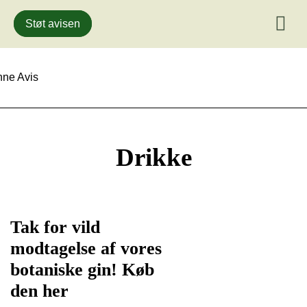
Støt avisen
Gå
til
indhold
Drikke
Tak for vild
modtagelse af vores
botaniske gin! Køb
den her