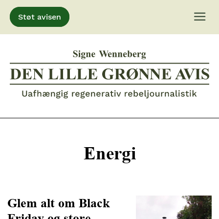
Støt avisen
Gå
til
indhold
Energi
Glem alt om Black
Friday og store