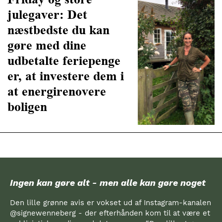
julegaver: Det
næstbedste du kan
gøre med dine
udbetalte feriepenge
er, at investere dem i
at energirenovere
boligen
Ingen kan gøre alt - men alle kan gøre noget
Den lille grønne avis er vokset ud af Instagram-kanalen
@signewenneberg - der efterhånden kom til at være et