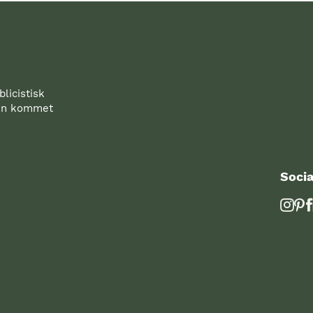
licistisk
den kommet
Socia