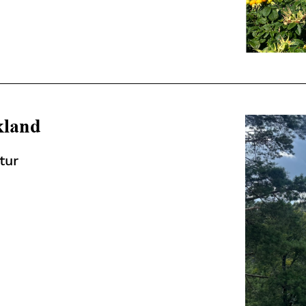
skland
tur