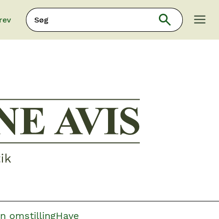
Søg
rev
Søg
n omstilling
Have