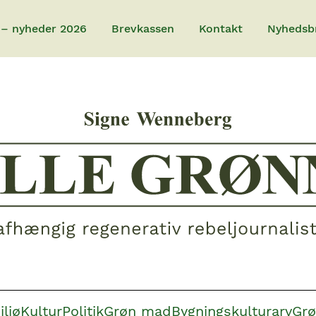
 – nyheder 2026
Brevkassen
Kontakt
Nyhedsb
iljø
Kultur
Politik
Grøn mad
Bygningskulturarv
Grø