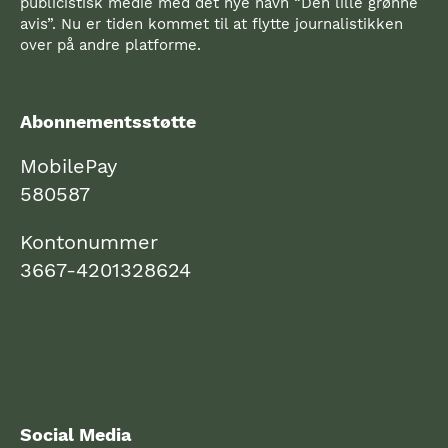
publicistisk medie med det nye navn “Den lille grønne
avis”. Nu er tiden kommet til at flytte journalistikken
over på andre platforme.
Abonnementsstøtte
MobilePay
580587
Kontonummer
3667-4201328624
Social Media