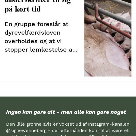
på kort tid
En gruppe foreslår at
dyrevelfærdsloven
overholdes og at vi
stopper lemlæstelse af
grise. Tusindvis skriver
straks under
Ingen kan gøre alt - men alle kan gøre noget
Den lille grønne avis er vokset ud af Instagram-kanalen
@signewenneberg - der efterhånden kom til at være et