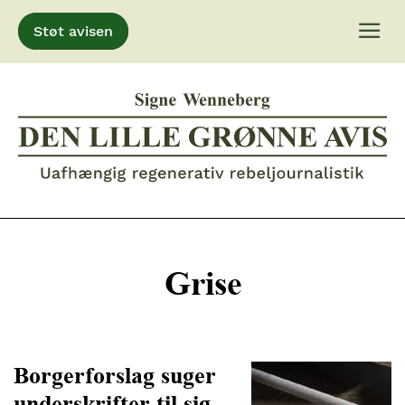
Støt avisen
Gå
til
indhold
Grise
Borgerforslag suger
underskrifter til sig