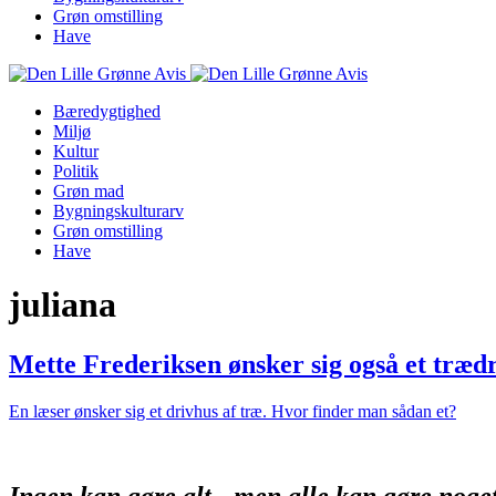
Grøn omstilling
Have
Bæredygtighed
Miljø
Kultur
Politik
Grøn mad
Bygningskulturarv
Grøn omstilling
Have
juliana
Mette Frederiksen ønsker sig også et træd
En læser ønsker sig et drivhus af træ. Hvor finder man sådan et?
Ingen kan gøre alt - men alle kan gøre noge