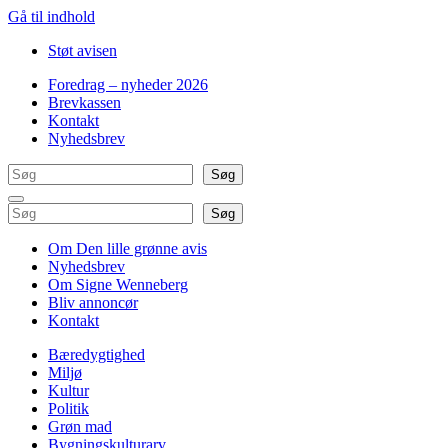
Gå til indhold
Støt avisen
Foredrag – nyheder 2026
Brevkassen
Kontakt
Nyhedsbrev
Søg
Søg
Søg
Søg
Om Den lille grønne avis
Nyhedsbrev
Om Signe Wenneberg
Bliv annoncør
Kontakt
Bæredygtighed
Miljø
Kultur
Politik
Grøn mad
Bygningskulturarv