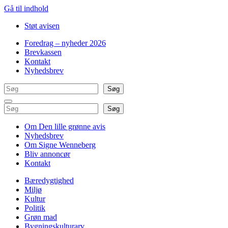
Gå til indhold
Støt avisen
Foredrag – nyheder 2026
Brevkassen
Kontakt
Nyhedsbrev
Søg
Søg
Søg
Søg
Om Den lille grønne avis
Nyhedsbrev
Om Signe Wenneberg
Bliv annoncør
Kontakt
Bæredygtighed
Miljø
Kultur
Politik
Grøn mad
Bygningskulturarv