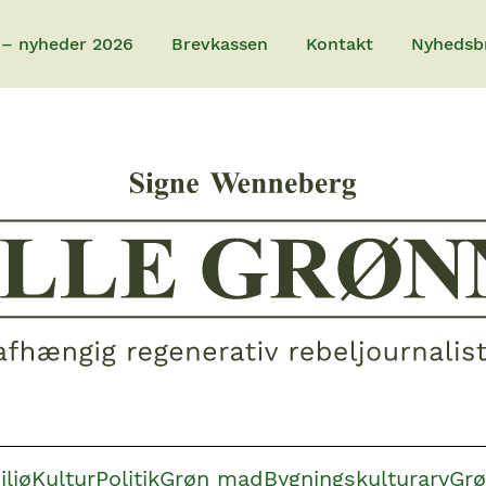
 – nyheder 2026
Brevkassen
Kontakt
Nyhedsb
iljø
Kultur
Politik
Grøn mad
Bygningskulturarv
Grø