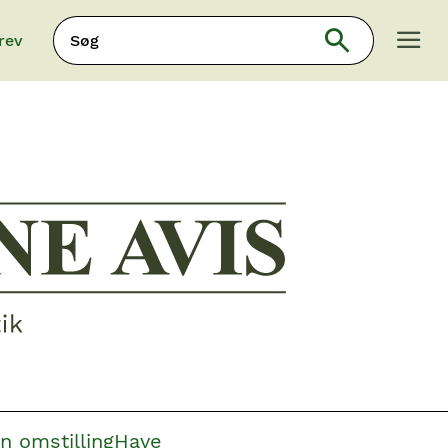
Søg
rev
Søg
n omstilling
Have