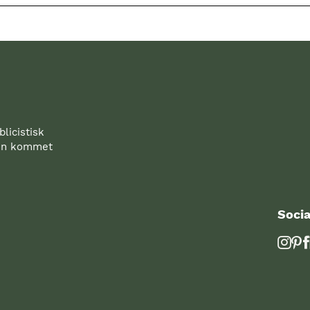
licistisk
den kommet
Socia