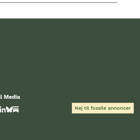
l Media
Nej til fossile annoncer