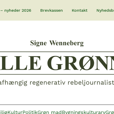
 – nyheder 2026
Brevkassen
Kontakt
Nyhedsb
iljø
Kultur
Politik
Grøn mad
Bygningskulturarv
Grø