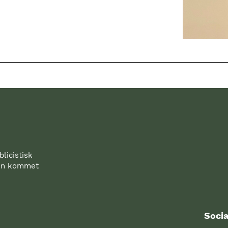
licistisk
den kommet
Socia