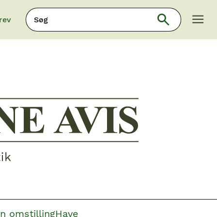
Søg
rev
Søg
n omstilling
Have