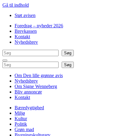
Gå til indhold
Støt avisen
Foredrag – nyheder 2026
Brevkassen
Kontakt
Nyhedsbrev
Søg
Søg
Søg
Søg
Om Den lille grønne avis
Nyhedsbrev
Om Signe Wenneberg
Bliv annoncør
Kontakt
Bæredygtighed
Miljø
Kultur
Politik
Grøn mad
Bygningskulturarv