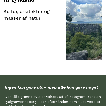
Kultur, arkitektur og
masser af natur
Ingen kan gøre alt - men alle kan gøre noget
Den lille grønne avis er vokset ud af Instagram-kanalen
@signewenneberg - der efterhånden kom til at være et