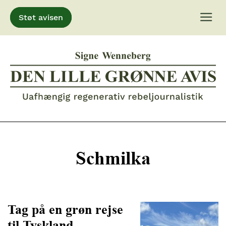
Støt avisen
Gå
til
indhold
Schmilka
Tag på en grøn rejse
til Tyskland