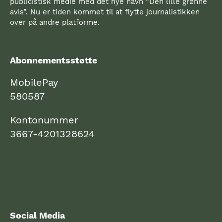
publicistisk medie med det nye navn “Den lille grønne
avis”. Nu er tiden kommet til at flytte journalistikken
over på andre platforme.
Abonnementsstøtte
MobilePay
580587
Kontonummer
3667-4201328624
Social Media