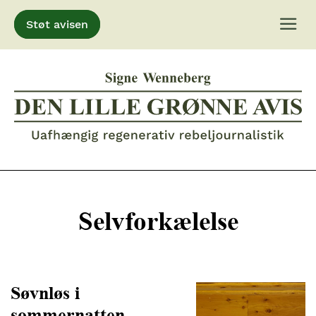
Støt avisen
Gå
til
indhold
Selvforkælelse
Søvnløs i
sommernatten –