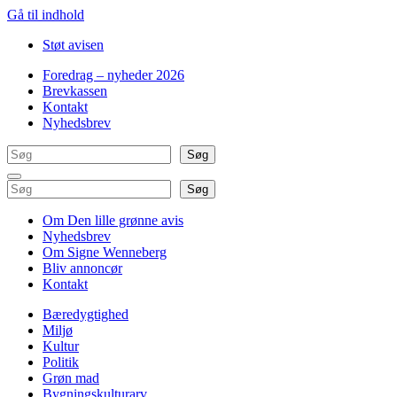
Gå til indhold
Støt avisen
Foredrag – nyheder 2026
Brevkassen
Kontakt
Nyhedsbrev
Søg
Søg
Søg
Søg
Om Den lille grønne avis
Nyhedsbrev
Om Signe Wenneberg
Bliv annoncør
Kontakt
Bæredygtighed
Miljø
Kultur
Politik
Grøn mad
Bygningskulturarv