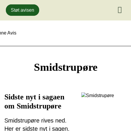
Støt avisen
Gå
til
indhold
Smidstrupøre
Sidste nyt i sagaen
om Smidstrupøre
Smidstrupøre rives ned.
Her er sidste nyt i sagen.