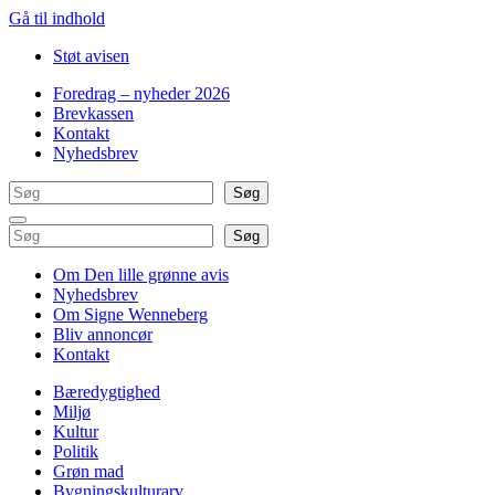
Gå til indhold
Støt avisen
Foredrag – nyheder 2026
Brevkassen
Kontakt
Nyhedsbrev
Søg
Søg
Søg
Søg
Om Den lille grønne avis
Nyhedsbrev
Om Signe Wenneberg
Bliv annoncør
Kontakt
Bæredygtighed
Miljø
Kultur
Politik
Grøn mad
Bygningskulturarv