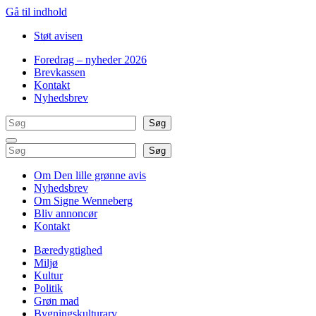
Gå til indhold
Støt avisen
Foredrag – nyheder 2026
Brevkassen
Kontakt
Nyhedsbrev
Søg
Søg
Søg
Søg
Om Den lille grønne avis
Nyhedsbrev
Om Signe Wenneberg
Bliv annoncør
Kontakt
Bæredygtighed
Miljø
Kultur
Politik
Grøn mad
Bygningskulturarv