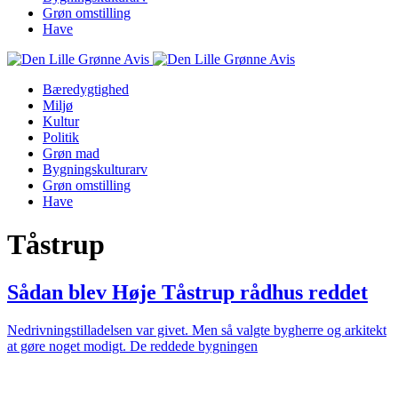
Grøn omstilling
Have
Bæredygtighed
Miljø
Kultur
Politik
Grøn mad
Bygningskulturarv
Grøn omstilling
Have
Tåstrup
Sådan blev Høje Tåstrup rådhus reddet
Nedrivningstilladelsen var givet. Men så valgte bygherre og arkitekt
at gøre noget modigt. De reddede bygningen