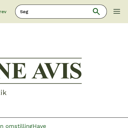
Søg
rev
Søg
n omstilling
Have