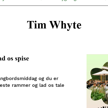
Tim Whyte
d os spise
angbordsmiddag og du er
keste rammer og lad os tale