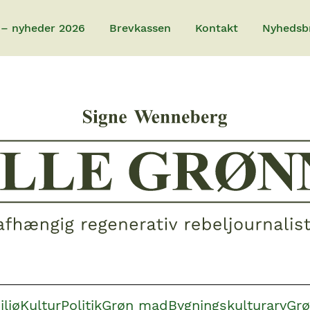
 – nyheder 2026
Brevkassen
Kontakt
Nyhedsb
iljø
Kultur
Politik
Grøn mad
Bygningskulturarv
Grø