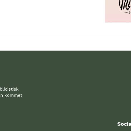
licistisk
den kommet
Socia