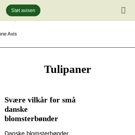
Støt avisen
Gå
til
indhold
Tulipaner
Svære vilkår for små
danske
blomsterbønder
Danske blomsterbønder