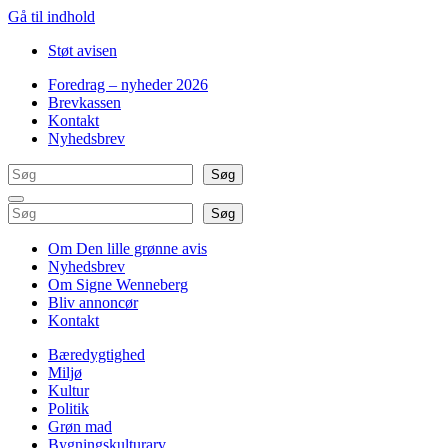
Gå til indhold
Støt avisen
Foredrag – nyheder 2026
Brevkassen
Kontakt
Nyhedsbrev
Søg
Søg
Søg
Søg
Om Den lille grønne avis
Nyhedsbrev
Om Signe Wenneberg
Bliv annoncør
Kontakt
Bæredygtighed
Miljø
Kultur
Politik
Grøn mad
Bygningskulturarv