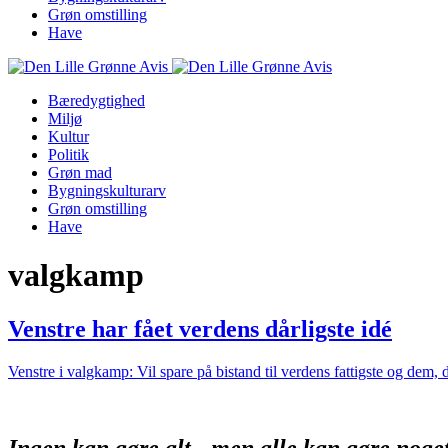
Grøn omstilling
Have
Bæredygtighed
Miljø
Kultur
Politik
Grøn mad
Bygningskulturarv
Grøn omstilling
Have
valgkamp
Venstre har fået verdens dårligste idé
Venstre i valgkamp: Vil spare på bistand til verdens fattigste og dem, 
Ingen kan gøre alt - men alle kan gøre noge