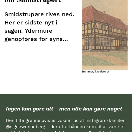
Smidstrupøre rives ned.
Her er sidste nyt i
sagen. Ydermure
genopføres for syns
skyld
Ingen kan gøre alt - men alle kan gøre noget
Den lille grønne avis er vokset ud af Instagram-kanalen
@signewenneberg - der efterhånden kom til at være et