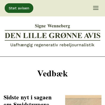
Støt avisen
Gå
til
indhold
Vedbæk
Sidste nyt i sagaen
om Smidstrupøre