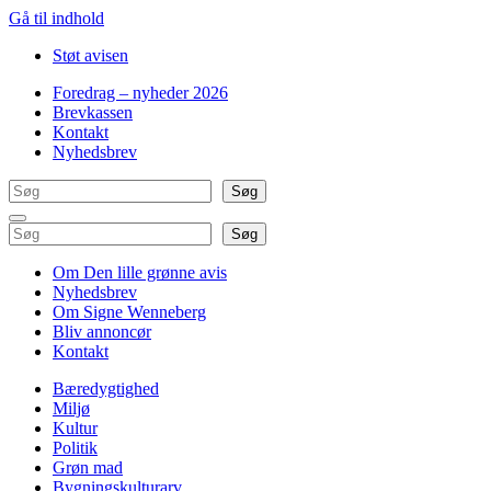
Gå til indhold
Støt avisen
Foredrag – nyheder 2026
Brevkassen
Kontakt
Nyhedsbrev
Søg
Søg
Søg
Søg
Om Den lille grønne avis
Nyhedsbrev
Om Signe Wenneberg
Bliv annoncør
Kontakt
Bæredygtighed
Miljø
Kultur
Politik
Grøn mad
Bygningskulturarv