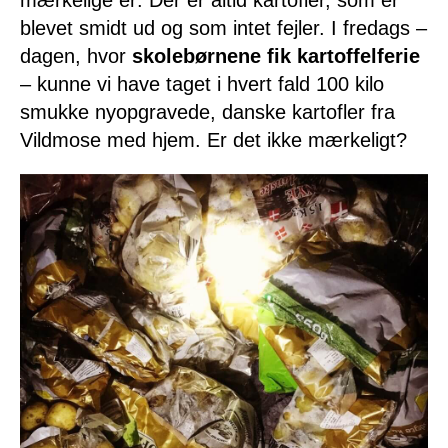
mærkelige er: Der er altid kartofler, som er
blevet smidt ud og som intet fejler. I fredags –
dagen, hvor
skolebørnene fik kartoffelferie
– kunne vi have taget i hvert fald 100 kilo
smukke nyopgravede, danske kartofler fra
Vildmose med hjem. Er det ikke mærkeligt?