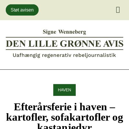
Støt avisen
Gå
til
indhold
HAVEN
Efterårsferie i haven –
kartofler, sofakartofler og
kastanjedyr