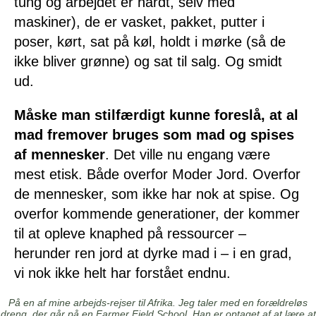
tung og arbejdet er hårdt, selv med
maskiner), de er vasket, pakket, putter i
poser, kørt, sat på køl, holdt i mørke (så de
ikke bliver grønne) og sat til salg. Og smidt
ud.
Måske man stilfærdigt kunne foreslå, at al
mad fremover bruges som mad og spises
af mennesker
. Det ville nu engang være
mest etisk. Både overfor Moder Jord. Overfor
de mennesker, som ikke har nok at spise. Og
overfor kommende generationer, der kommer
til at opleve knaphed på ressourcer –
herunder ren jord at dyrke mad i – i en grad,
vi nok ikke helt har forstået endnu.
På en af mine arbejds-rejser til Afrika. Jeg taler med en forældreløs
dreng, der går på en Farmer Field School. Han er optaget af at lære at