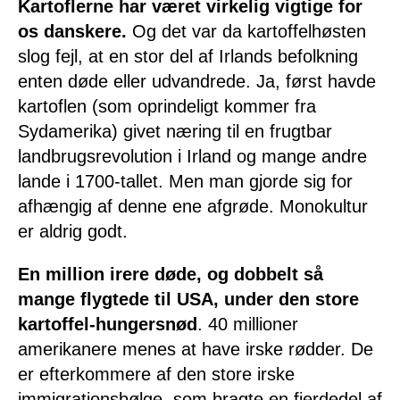
Kartoflerne har været virkelig vigtige for
os danskere.
Og det var da kartoffelhøsten
slog fejl, at en stor del af Irlands befolkning
enten døde eller udvandrede. Ja, først havde
kartoflen (som oprindeligt kommer fra
Sydamerika) givet næring til en frugtbar
landbrugsrevolution i Irland og mange andre
lande i 1700-tallet. Men man gjorde sig for
afhængig af denne ene afgrøde. Monokultur
er aldrig godt.
En million irere døde, og dobbelt så
mange flygtede til USA, under den store
kartoffel-hungersnød
. 40 millioner
amerikanere menes at have irske rødder. De
er efterkommere af den store irske
immigrationsbølge, som bragte en fjerdedel af