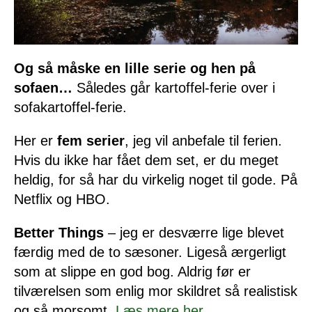
Og så måske en lille serie og hen på
sofaen…
Således går kartoffel-ferie over i
sofakartoffel-ferie.
Her er
fem serier
, jeg vil anbefale til ferien.
Hvis du ikke har fået dem set, er du meget
heldig, for så har du virkelig noget til gode. På
Netflix og HBO.
Better Things
– jeg er desværre lige blevet
færdig med de to sæsoner. Ligeså ærgerligt
som at slippe en god bog. Aldrig før er
tilværelsen som enlig mor skildret så realistisk
og så morsomt.
Læs mere her.