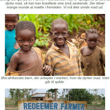
dyrke mad, så han kan brødføde sine små søskende. Der bliver
mange munde at mætte i fremtiden. Vi må ikke smide mad ud.
Øst-afrikanske børn, der arbejder i marken, hvor de dyrker mad. Intet
går til spilde.