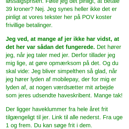
løssalgsprisen. Følte jeg det pinligt, at betale
39 kroner? Nej. Jeg synes heller ikke det er
pinligt at vores tekster her på POV koster
frivillige betalinger.
Jeg ved, at mange af jer ikke har vidst, at
det her var sådan det fungerede.
Det hører
jeg, når jeg taler med jer. Derfor tillader jeg
mig lige, at gøre opmærksom på det. Og du
skal vide: Jeg bliver simpelthen så glad, når
jeg hører lyden af mobilepay, der for mig er
lyden af, at nogen værdsætter mit arbejde
som jeres udsendte haveskribent. Mange tak!
Der ligger haveklummer fra hele året frit
tilgængeligt til jer. Link til alle nederst. Fra uge
1 og frem. Du kan søge frit i dem.