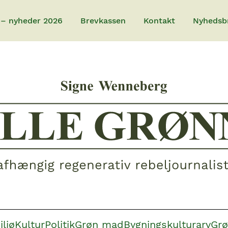
 – nyheder 2026
Brevkassen
Kontakt
Nyhedsb
iljø
Kultur
Politik
Grøn mad
Bygningskulturarv
Grø