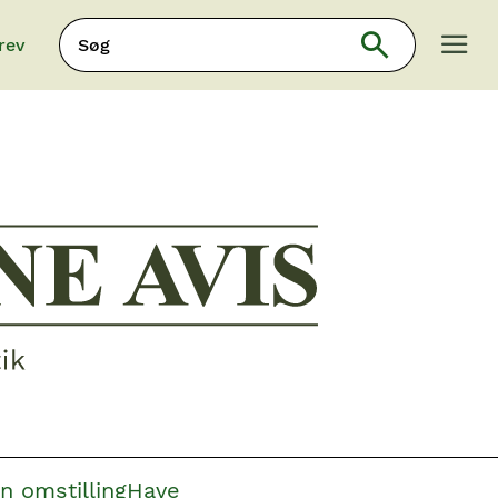
Søg
rev
Søg
n omstilling
Have