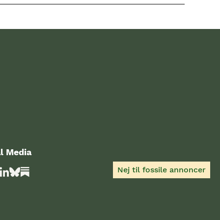
l Media
Nej til fossile annoncer