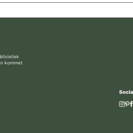
licistisk
den kommet
Socia