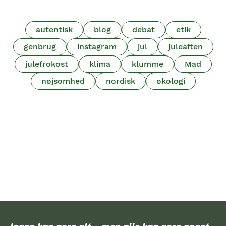
autentisk
blog
debat
etik
genbrug
instagram
jul
juleaften
julefrokost
klima
klumme
Mad
nøjsomhed
nordisk
økologi