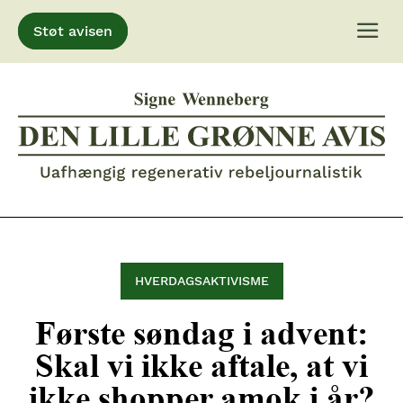
Støt avisen
Gå
til
indhold
HVERDAGSAKTIVISME
Første søndag i advent:
Skal vi ikke aftale, at vi
ikke shopper amok i år?