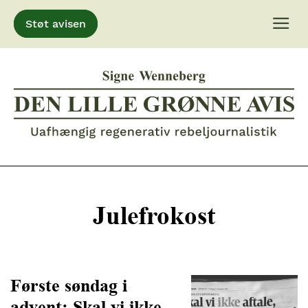
Støt avisen
Gå
til
indhold
Julefrokost
Første søndag i
advent: Skal vi ikke