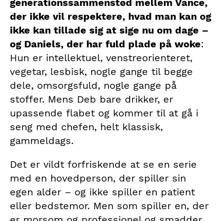
generationssammenstød mellem Vance,
der ikke vil respektere, hvad man kan og
ikke kan tillade sig at sige nu om dage –
og Daniels, der har fuld plade på woke
:
Hun er intellektuel, venstreorienteret,
vegetar, lesbisk, nogle gange til begge
dele, omsorgsfuld, nogle gange på
stoffer. Mens Deb bare drikker, er
upassende flabet og kommer til at gå i
seng med chefen, helt klassisk,
gammeldags.
Det er vildt forfriskende at se en serie
med en hovedperson, der spiller sin
egen alder – og ikke spiller en patient
eller bedstemor. Men som spiller en, der
er morsom og professionel og smadder