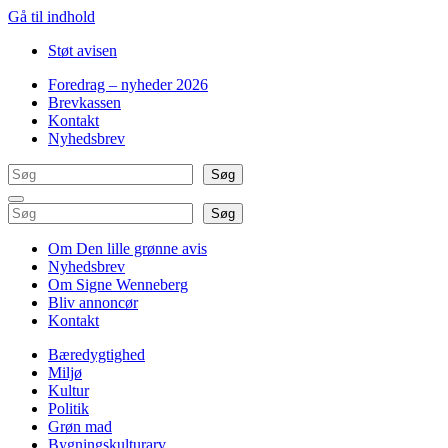
Gå til indhold
Støt avisen
Foredrag – nyheder 2026
Brevkassen
Kontakt
Nyhedsbrev
Søg
Søg
Søg
Søg
Om Den lille grønne avis
Nyhedsbrev
Om Signe Wenneberg
Bliv annoncør
Kontakt
Bæredygtighed
Miljø
Kultur
Politik
Grøn mad
Bygningskulturarv