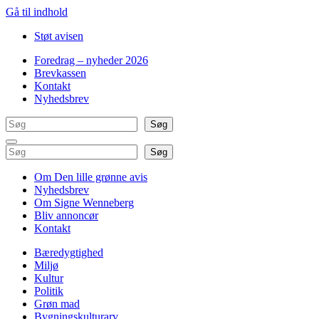
Gå til indhold
Støt avisen
Foredrag – nyheder 2026
Brevkassen
Kontakt
Nyhedsbrev
Søg
Søg
Søg
Søg
Om Den lille grønne avis
Nyhedsbrev
Om Signe Wenneberg
Bliv annoncør
Kontakt
Bæredygtighed
Miljø
Kultur
Politik
Grøn mad
Bygningskulturarv