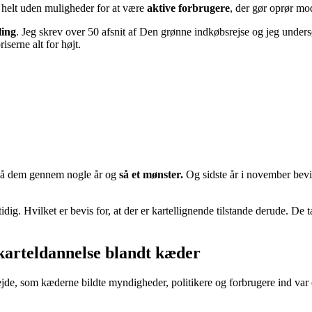
 helt uden muligheder for at være
aktive forbrugere
, der gør oprør mo
ling
. Jeg skrev over 50 afsnit af Den grønne indkøbsrejse og jeg undersø
serne alt for højt.
n på dem gennem nogle år og
så et mønster.
Og sidste år i november bevi
idig. Hvilket er bevis for, at der er kartellignende tilstande derude. D
 karteldannelse blandt kæder
jde, som kæderne bildte myndigheder, politikere og forbrugere ind var