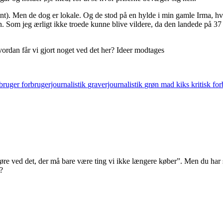
nt). Men de dog er lokale. Og de stod på en hylde i min gamle Irma, hv
Som jeg ærligt ikke troede kunne blive vildere, da den landede på 37 kr
ordan får vi gjort noget ved det her? Ideer modtages
rbruger
forbrugerjournalistik
graverjournalistik
grøn mad
kiks
kritisk fo
øre ved det, der må bare være ting vi ikke længere køber”. Men du har 
?