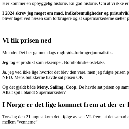
Her kommer en opbyggelig historie. En god historie. Om at vi ikke er
I 2024 skrev jeg meget om mad, indkøbsmuligheder og prisudvik
bliver taget ved næsen som forbrugere og at supermarkederne sætter pri
Vi fik prisen ned
Metode: Det her gammeldags rugbrøds-forbrugerjournalistik.
Jeg tog et produkt som eksempel. Bornholmske ostekiks.
Ja, jeg ved ikke lige hvorfor det blev den vare, men jeg fulgte prise
NED. Mens butikkerne havde sat prisen OP.
Og det gjaldt både
Meny, Salling, Coop.
De havde sat prisen op samt
Aftalt spil i blandt Supermarkeder?
I Norge er det lige kommet frem at der er
Torsdag den 21.august kom det i følge avisen VL frem, at det samarbe
mellem “vennerne”.