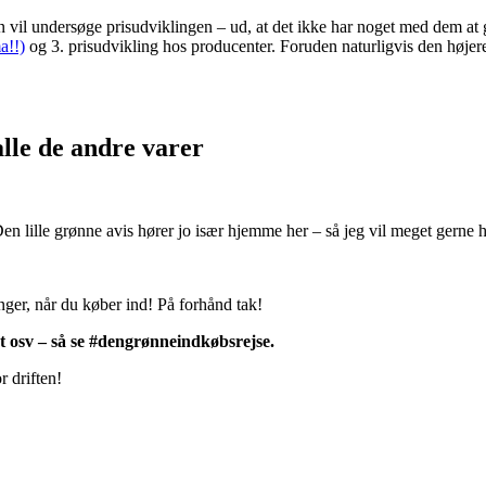
il undersøge prisudviklingen – ud, at det ikke har noget med dem at gør
a!!)
og 3. prisudvikling hos producenter. Foruden naturligvis den højer
lle de andre varer
n lille grønne avis hører jo især hjemme her – så jeg vil meget gerne h
nger, når du køber ind! På forhånd tak!
t osv – så se #dengrønneindkøbsrejse.
r driften!