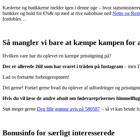
Kæderne og butikkerne melder igen i denne uge – hvor statsministeren v
butikker og hold for €%& op med at rive nabohuse ned
Netto og Rem
fordobles…
Så mangler vi bare at kæmpe kampen for a
Hvilken vare har du oplevet en kæmpe prisstigning på?
Der er allerede 268 som har svaret i tråden på Instagram
– men De
Lad os fortsætte forbrugeroprøret!
Del gerne! Fortæl gerne hvad du oplever af udfordringer og prisstigni
Hvis du vil læse de andre afsnit om fødevareprisernes himmelflug
Støt meget gerne
Den lille grønne avis på 580587
– så vi kan betale fo
Bonusinfo for særligt interesserede