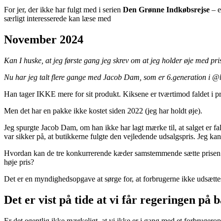
For jer, der ikke har fulgt med i serien
Den Grønne Indkøbsrejse
– e
særligt interesserede kan læse med
November 2024
Kan I huske, at jeg første gang jeg skrev om at jeg holder øje med pri
Nu har jeg talt flere gange med Jacob Dam, som er 6.generation i @bo
Han tager IKKE mere for sit produkt. Kiksene er tværtimod faldet i pri
Men det har en pakke ikke kostet siden 2022 (jeg har holdt øje).
Jeg spurgte Jacob Dam, om han ikke har lagt mærke til, at salget er fal
var sikker på, at butikkerne fulgte den vejledende udsalgspris. Jeg 
Hvordan kan de tre konkurrerende kæder samstemmende sætte prisen 
høje pris?
Det er en myndighedsopgave at sørge for, at forbrugerne ikke udsættes fo
Det er vist på tide at vi får regeringen på 
Er det egentlig ikke mærkeligt, at vi ikke er i gang med et forbrugero