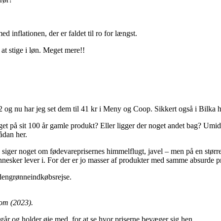
 inflationen, der er faldet til ro for længst.
t stige i løn. Meget mere!!
g nu har jeg set dem til 41 kr i Meny og Coop. Sikkert også i Bilka hvo
på sit 100 år gamle produkt? Eller ligger der noget andet bag? Umiddelb
ådan her.
 siger noget om fødevareprisernes himmelflugt, javel – men på en større 
nesker lever i. For der er jo masser af produkter med samme absurde pr
 #dengrønneindkøbsrejse.
 om (2023).
g går og holder øje med, for at se hvor priserne bevæger sig hen.