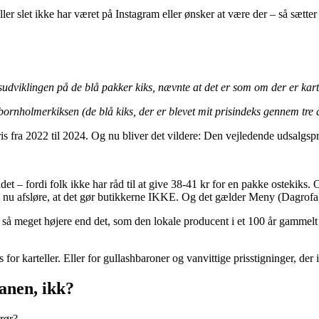
ller slet ikke har været på Instagram eller ønsker at være der – så sætter j
sudviklingen på de blå pakker kiks, nævnte at det er som om der er kart
rnholmerkiksen (de blå kiks, der er blevet mit prisindeks gennem tre 
s fra 2022 til 2024. Og nu bliver det vildere: Den vejledende udsalgspri
det – fordi folk ikke har råd til at give 38-41 kr for en pakke ostekiks
kan nu afsløre, at det gør butikkerne IKKE. Og det gælder Meny (Dagrof
så meget højere end det, som den lokale producent i et 100 år gamme
r karteller. Eller for gullashbaroner og vanvittige prisstigninger, der ik
banen, ikk?
prør?