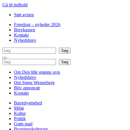
Gå til indhold
Støt avisen
Foredrag – nyheder 2026
Brevkassen
Kontakt
Nyhedsbrev
Søg
Søg
Søg
Søg
Om Den lille grønne avis
Nyhedsbrev
Om Signe Wenneberg
Bliv annoncør
Kontakt
Bæredygtighed
Miljø
Kultur
Politik
Grøn mad
Bygningskulturarv