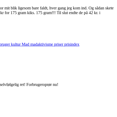
or mit blik ligesom bare faldt, hver gang jeg kom ind. Og sådan skete
 for 175 gram kiks. 175 gram!!! Til slut endte de på 42 kr. i
rbruger
kultur
Mad
madaktivisme
priser
prisindex
selvfølgelig ret! Forbrugeroprør nu!