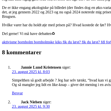
De er ikke engang økologiske på billedet (der findes dog en øko-varia
det, at jeg gennem 2022 og 2023 og nu også 2024 noterede mig prisen. 
Brugsen.
Hvilke varer har du holdt øje med prisen på? Hvad kostede de før? Hv
Del gerne! Vi må have debatten♻️
aktivisme
bornholm
bornholmske kiks
fik du læst?
fik du læst? fdl
fo
8 kommentarer
Jannie Lund Kristensen
siger:
23. august 2025 kl. 8:03
Simpelthen så godt arbejde ? Jeg har selv tænkt, “hvad kan vi g
Og så mangler jeg lidt en like-knap – giver det mening i en avis
Besvar
Jack Nielsen
siger:
23. august 2025 kl. 9:30