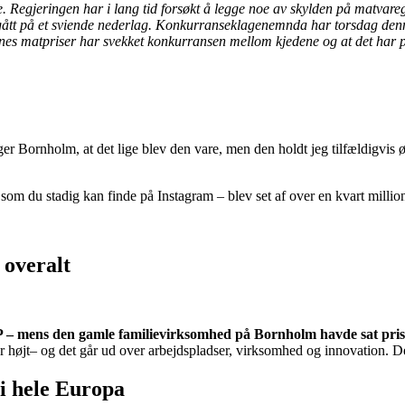
e. Regjeringen har i lang tid forsøkt å legge noe av skylden på matv
ått på et sviende nederlag. Konkurranseklagenemnda har torsdag denne u
enes matpriser har svekket konkurransen mellom kjedene og at det har 
er Bornholm, at det lige blev den vare, men den holdt jeg tilfældigvis øj
som du stadig kan finde på Instagram – blev set af over en kvart millio
 overalt
P – mens den gamle familievirksomhed på Bornholm havde sat pr
 for højt– og det går ud over arbejdspladser, virksomhed og innovation. De
i hele Europa