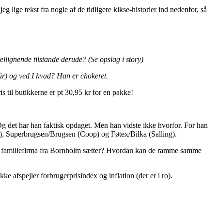
eg lige tekst fra nogle af de tidligere kikse-historier ind nedenfor, så
ellignende tilstande derude? (Se opslag i story)
år) og ved I hvad? Han er chokeret.
s til butikkerne er pt 30,95 kr for en pakke!
. Og det har han faktisk opdaget. Men han vidste ikke hvorfor. For han
a), Superbrugsen/Brugsen (Coop) og Føtex/Bilka (Salling).
lt familiefirma fra Bornholm sætter? Hvordan kan de ramme samme
ke afspejler forbrugerprisindex og inflation (der er i ro).