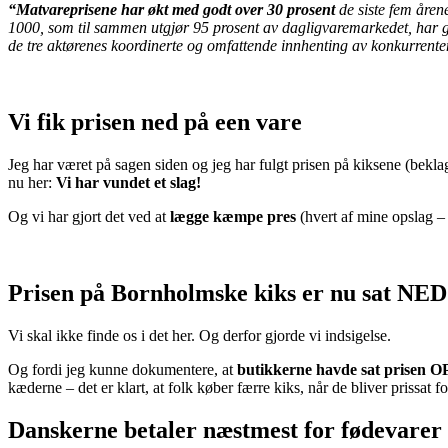
“Matvareprisene har økt med godt over 30 prosent
de siste fem åren
1000, som til sammen utgjør 95 prosent av dagligvaremarkedet, har g
de tre aktørenes koordinerte og omfattende innhenting av konkurrent
Vi fik prisen ned på een vare
Jeg har været på sagen siden og jeg har fulgt prisen på kiksene (beklag
nu her:
Vi har vundet et slag!
Og vi har gjort det ved at
lægge kæmpe pres
(hvert af mine opslag – 
Prisen på Bornholmske kiks er nu sat NED
Vi skal ikke finde os i det her. Og derfor gjorde vi indsigelse.
Og fordi jeg kunne dokumentere, at
butikkerne havde sat prisen O
kæderne – det er klart, at folk køber færre kiks, når de bliver prissat
Danskerne betaler næstmest for fødevarer 