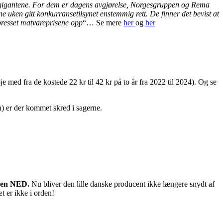
aregigantene. For dem er dagens avgjørelse, Norgesgruppen og Rema
ken gitt konkurransetilsynet enstemmig rett. De finner det bevist at
presset matvareprisene opp
“… Se mere
her
og
her
e med fra de kostede 22 kr til 42 kr på to år fra 2022 til 2024). Og se
n) er der kommet skred i sagerne.
isen NED.
Nu bliver den lille danske producent ikke længere snydt af
t er ikke i orden!