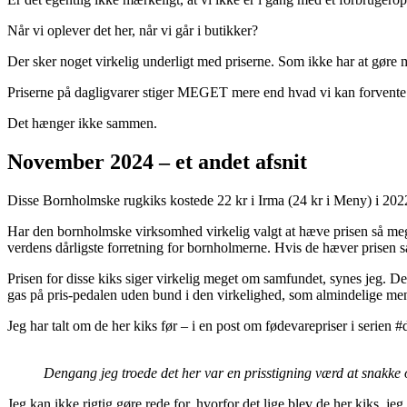
Når vi oplever det her, når vi går i butikker?
Der sker noget virkelig underligt med priserne. Som ikke har at gøre med
Priserne på dagligvarer stiger MEGET mere end hvad vi kan forvente a
Det hænger ikke sammen.
November 2024 – et andet afsnit
Disse Bornholmske rugkiks kostede 22 kr i Irma (24 kr i Meny) i 2022 o
Har den bornholmske virksomhed virkelig valgt at hæve prisen så meget 
verdens dårligste forretning for bornholmerne. Hvis de hæver prisen s
Prisen for disse kiks siger virkelig meget om samfundet, synes jeg. De
gas på pris-pedalen uden bund i den virkelighed, som almindelige men
Jeg har talt om de her kiks før – i en post om fødevarepriser i serien
Dengang jeg troede det her var en prisstigning værd at snakke
Jeg kan ikke rigtig gøre rede for, hvorfor det lige blev de her kiks, je