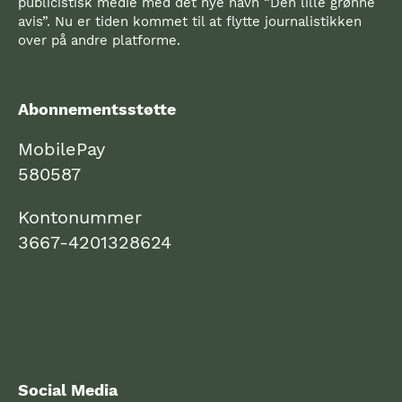
publicistisk medie med det nye navn “Den lille grønne
avis”. Nu er tiden kommet til at flytte journalistikken
over på andre platforme.
Abonnementsstøtte
MobilePay
580587
Kontonummer
3667-4201328624
Social Media