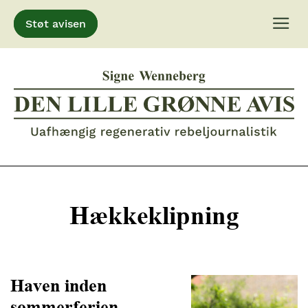
Støt avisen
Gå
til
indhold
Hækkeklipning
Haven inden
sommerferien