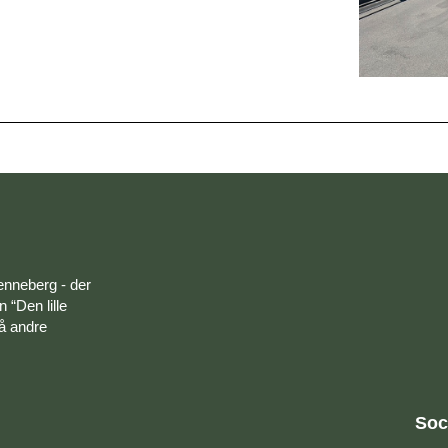
enneberg - der
 “Den lille
på andre
Soc