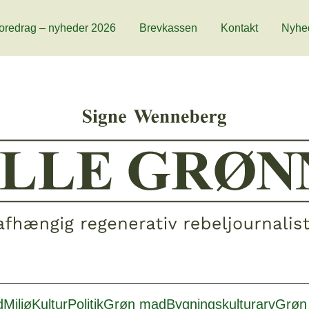
oredrag – nyheder 2026
Brevkassen
Kontakt
Nyhe
d
Miljø
Kultur
Politik
Grøn mad
Bygningskulturarv
Grøn 