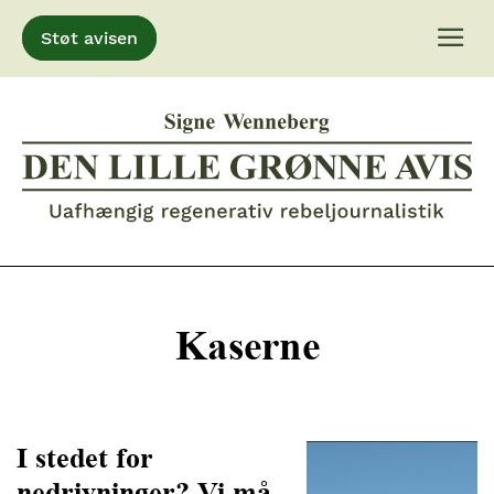
Støt avisen
Gå
til
indhold
Kaserne
I stedet for
nedrivninger? Vi må