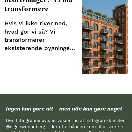
transformere
Hvis vi ikke river ned,
hvad gør vi så? Vi
transformerer
eksisterende bygninger
til nye formål
Ingen kan gøre alt - men alle kan gøre noget
Den lille grønne avis er vokset ud af Instagram-kanalen
@signewenneberg - der efterhånden kom til at være et