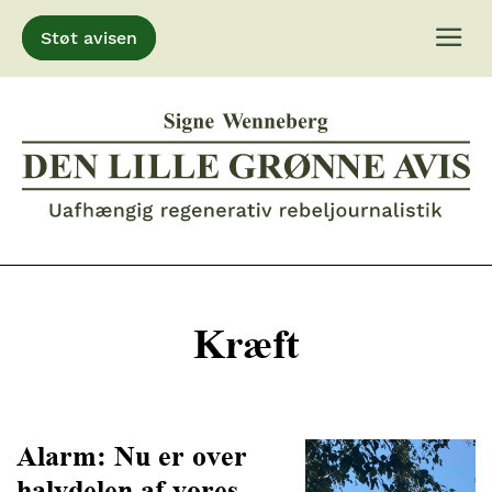
Støt avisen
Gå
til
indhold
Kræft
Alarm: Nu er over
halvdelen af vores