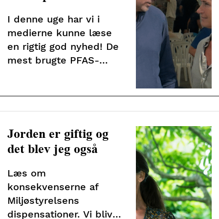
I denne uge har vi i
medierne kunne læse
en rigtig god nyhed! De
mest brugte PFAS-
pesticider bliver nu
forbudt! Men der er
malurt i drikkevandet
Jorden er giftig og
det blev jeg også
Læs om
konsekvenserne af
Miljøstyrelsens
dispensationer. Vi bliver