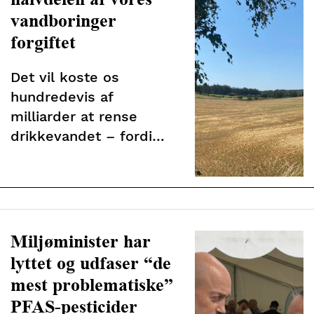
vandboringer
forgiftet
Det vil koste os
hundredevis af
milliarder at rense
drikkevandet – fordi
nogle landmænd ikke vil
stoppe med at hælde
gift oven på vores
vandboringer
Miljøminister har
lyttet og udfaser “de
mest problematiske”
PFAS-pesticider