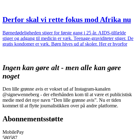
Derfor skal vi rette fokus mod Afrika nu
Børnedødeligheden stiger for første gang i 25 år. AIDS-tilfælde
stiger og adgang til medicin er væk. Teenage-graviditeter stiger. De
gratis kondomer er væk. Børn hives ud af skoler. Her er hvorfor
Ingen kan gøre alt - men alle kan gøre
noget
Den lille grønne avis er vokset ud af Instagram-kanalen
@signewenneberg - der efterhånden kom til at være et publicistisk
medie med det nye navn “Den lille grønne avis”. Nu er tiden
kommet til at flytte journalistikken over på andre platforme.
Abonnementsstøtte
MobilePay
580587