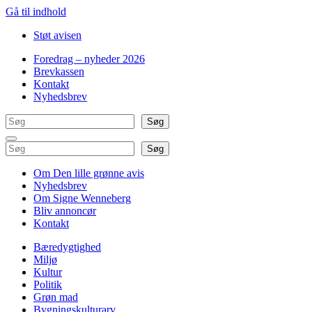
Gå til indhold
Støt avisen
Foredrag – nyheder 2026
Brevkassen
Kontakt
Nyhedsbrev
Søg
Søg
Søg
Søg
Om Den lille grønne avis
Nyhedsbrev
Om Signe Wenneberg
Bliv annoncør
Kontakt
Bæredygtighed
Miljø
Kultur
Politik
Grøn mad
Bygningskulturarv