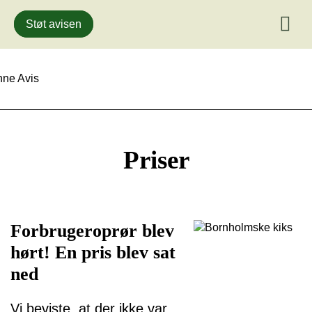
Støt avisen
Gå
til
indhold
Priser
Forbrugeroprør blev
hørt! En pris blev sat
ned
Vi beviste, at der ikke var