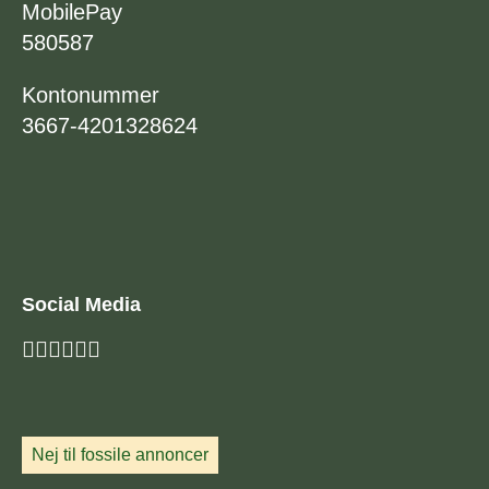
MobilePay
580587
Kontonummer
3667-4201328624
Social Media
Nej til fossile annoncer