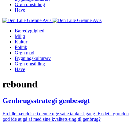
Grøn omstilling
Have
Bæredygtighed
Miljø
Kultur
Politik
Grøn mad
Bygningskulturarv
Grøn omstilling
Have
rebound
Genbrugsstrategi genbesøgt
En lille hændelse i denne uge satte tanker i gang. Er det i grunden
god ide at gå af med sine kvalitets-ting til genbrug?