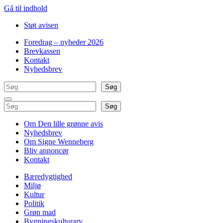
Gå til indhold
Støt avisen
Foredrag – nyheder 2026
Brevkassen
Kontakt
Nyhedsbrev
Søg
Søg
Søg
Søg
Om Den lille grønne avis
Nyhedsbrev
Om Signe Wenneberg
Bliv annoncør
Kontakt
Bæredygtighed
Miljø
Kultur
Politik
Grøn mad
Bygningskulturarv