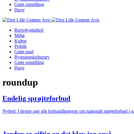
Grøn omstilling
Have
Bæredygtighed
Miljø
Kultur
Politik
Grøn mad
Bygningskulturarv
Grøn omstilling
Have
roundup
Endelig sprøjteforbud
Nyhed: I denne uge gik forhandlingerne om nationalt spøjteforbud i 
Jorden er giftig og det blev jeg også