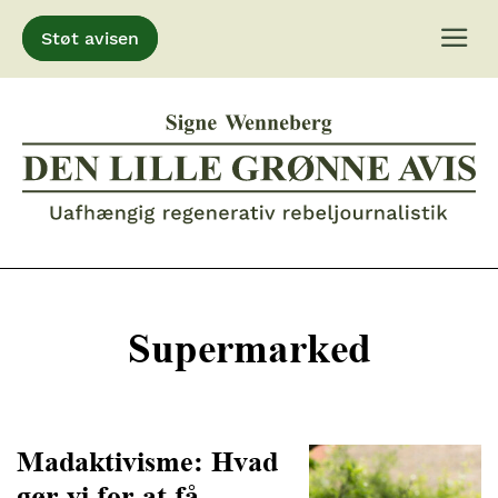
Støt avisen
Gå
til
indhold
Supermarked
Madaktivisme: Hvad
gør vi for at få