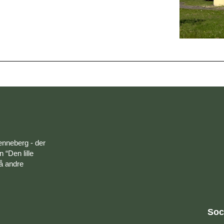
enneberg - der
 “Den lille
på andre
Soc