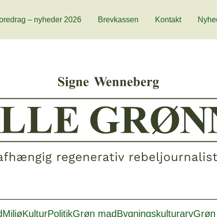
oredrag – nyheder 2026
Brevkassen
Kontakt
Nyhe
d
Miljø
Kultur
Politik
Grøn mad
Bygningskulturarv
Grøn 