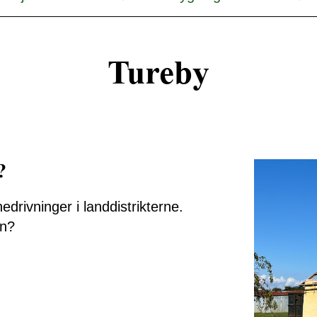
Tureby
?
rivninger i landdistrikterne.
ån?